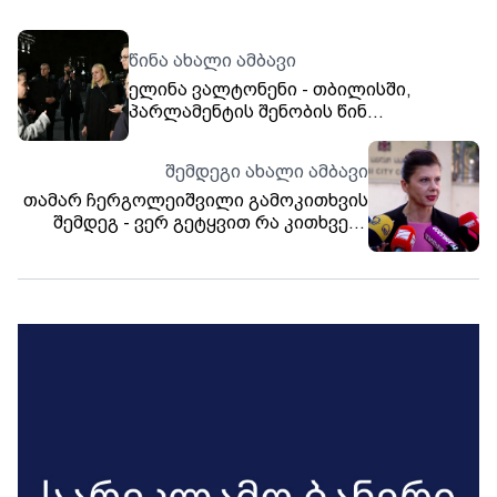
წინა ახალი ამბავი
ელინა ვალტონენი - თბილისში,
პარლამენტის შენობის წინ
მშვიდობიანი დემონსტრანტები
შეიკრიბნენ, რათა შეშფოთება
შემდეგი ახალი ამბავი
გააჟღერონ ქვეყნის რეპრესიულ
თამარ ჩერგოლეიშვილი გამოკითხვის
მიმართულებაზე - აქ მათ
შემდეგ - ვერ გეტყვით რა კითხვები
მხარდასაჭერად ვართ
იყო, გაუთქმელობაზე ხელი
მომაწერინეს, მე ვაგრძელებ ყველას
მხილებას, ვინც 4 ოქტომბრის
ავანტიურაში მონაწილეობდა.