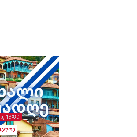
რეჟიმისთვის იყო
ხელსაყრელი. . . რაც
დიო
რუსეთს არ აწყობს, ის არ
ო
აწყობს „ქართულ
ოცნებას“ - საბა
ბულისკერია. „კოალიცია
ცვლილებისთვის“.
ი, 13:00
უადღე