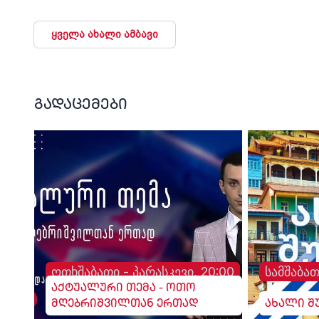
გულგრილობაში
დახურავენ.....
ადანაშაულებს
მიადგებიან სხვა
ტელევიზიებს და რა
ყველა ახალი ამბავი
მაუწყებლებს". - ვატ
სურგულაძე, ლელო.
გადაცემები
ოთხშაბათი - პარასკევი, 20:00
სამშაბათ
აქტუალური თემა - ოთო
მღებრიშვილთან ერთად
ახალი შ