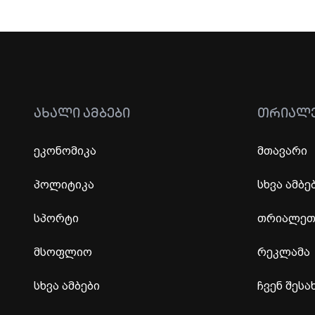
ᲐᲮᲐᲚᲘ ᲐᲛᲑᲔᲑᲘ
ᲗᲠᲘᲐᲚ
ეკონომიკა
მთავარი
პოლიტიკა
სხვა ამბე
სპორტი
თრიალეთი
მსოფლიო
რეკლამა
სხვა ამბები
ჩვენ შესა