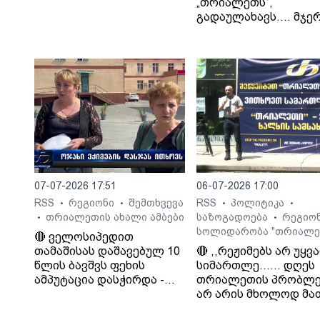
„თრიალეთს“,
გადაულახავს.... მჯერ
რომ ყველაფერი კარ
დასრულდება...
დათმობაზე წავა
ხელისუფლება და ის
ელემენტარული
მოთხოვნა რასაც
თრიალეთი ითხოვს
დააკმაყოფილებს.“. -
სურმანიძე. ტვ 25-ის
დამფუძნებელი.
07-07-2026 17:51
06-07-2026 17:00
RSS
რეგიონი
შემთხვევა
RSS
პოლიტიკა
•
•
•
•
თრიალეთის ახალი ამბები
საზოგადოება
რეგიო
•
•
სოლიდარობა "თრიალე
🔴 ველოსიპედით
თამაშისას დაშავებულ 10
🔴 ,,რეჟიმებს არ უყვ
წლის ბავშვს ფეხის
სიმართლე...... დღეს
ამპუტაცია დასჭირდა -
თრიალეთის პრობლე
ოჯახი კლინიკა
არ არის მხოლოდ მა
„გორმედის“ ექიმებს
პრობლემა, თუ გაუვა