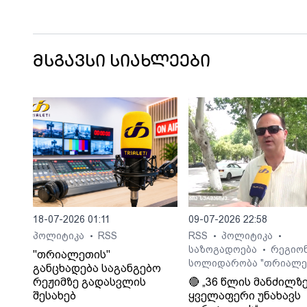
მნიშვნელობის მცხეთა–სტეფანწმინ
ლარსის საავტომობილო გზის კმ93-კ
(გუდაური(ფოსტა)-კობი) მონაკვეთზე
მისაბმელიანი და ნახევრადმისაბმე
ავტოტრანსპორტის მოძრაობა
მსგავსი სიახლეები
აღდგენილია.
18-07-2026 01:11
09-07-2026 22:58
პოლიტიკა
RSS
RSS
პოლიტიკა
•
•
•
საზოგადოება
რეგიო
•
"თრიალეთის"
სოლიდარობა "თრიალე
განცხადება საგანგებო
რეჟიმზე გადასვლის
🔴 „36 წლის მანძილზ
შესახებ
ყველაფერი უნახავს