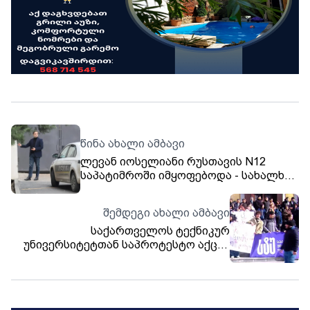
წინა ახალი ამბავი
ლევან იოსელიანი რუსთავის N12
საპატიმროში იმყოფებოდა - სახალხო
დამცველი ბაჩო ახალაიას, პაატა
ბურჭულაძეს, მურთაზ ზოდელავას,
შემდეგი ახალი ამბავი
გრიგოლ ლილუაშვილს, მიხეილ
სააკაშვილს, ირაკლი ღარიბაშვილს
საქართველოს ტექნიკურ
უნივერსიტეტთან საპროტესტო აქცია
და ლევან ხაბეიშვილს ესაუბრა
მიმდინარეობს