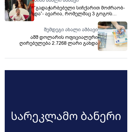
წინა ახალი ამბავი
“გა­და­ჭარ­ბე­ბუ­ლი სიჩ­ქა­რით მოძ­რა­ობ­
და”- ავარია, რომელმაც 3 გოგოს
სიცოცხლე შეიწირა
შემდეგი ახალი ამბავი
აშშ დოლარის ოფიციალური
ღირებულება 2.7268 ლარი გახდა