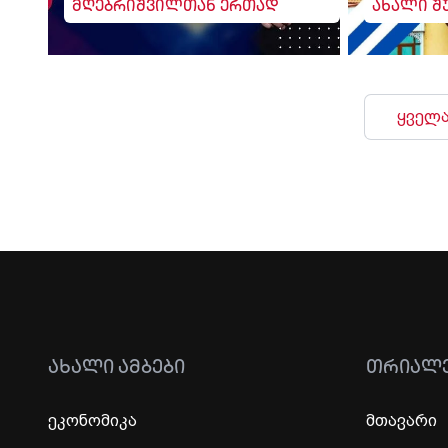
მღებრიშვილთან ერთად
ახალი შ
ყველა
ᲐᲮᲐᲚᲘ ᲐᲛᲑᲔᲑᲘ
ᲗᲠᲘᲐᲚ
ეკონომიკა
მთავარი