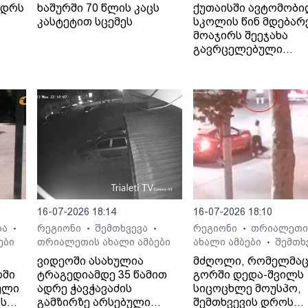
ედრს
ხაშურში 70 წლის კაცს
ქუთაისში ავტომობ
კასტეტით სცემეს
სკოლის წინ მდებარ
მოაჯირს შეეჯახა
გავრცელებული
ინფორმაციით, შემთ
ბალახვანში, მე-12
საჯარო სკოლასთან
მოხდა.
16-07-2026 18:14
16-07-2026 18:10
ბა
რეგიონი
შემთხვევა
რეგიონი
თრიალეთი
•
•
•
•
ები
თრიალეთის ახალი ამბები
ახალი ამბები
შემთხ
•
ვიდეოში ასახულია
მძღოლი, რომელმა
რში
ტრაგედიამდე 35 წამით
გორში დედა-შვილს
ული
ადრე ჭავჭავაძის
სიცოცხლე მოუსპო,
ას
გამზირზე არსებული
შემთხვევის დროს