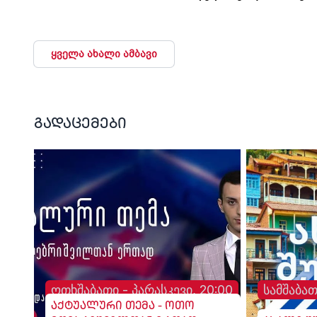
პატივი მიაგეს
ყველა ახალი ამბავი
გადაცემები
ოთხშაბათი - პარასკევი, 20:00
სამშაბათ
აქტუალური თემა - ოთო