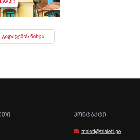
უადღე
 გადაცემის ნახვა
ᲔᲗᲘ
ᲙᲝᲜᲢᲐᲥᲢᲘ
trialeti@trialeti.ge