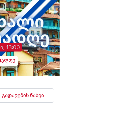
ი, 13:00
უადღე
 გადაცემის ნახვა