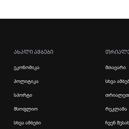
ᲐᲮᲐᲚᲘ ᲐᲛᲑᲔᲑᲘ
ᲗᲠᲘᲐᲚ
ეკონომიკა
მთავარი
პოლიტიკა
სხვა ამბე
სპორტი
თრიალეთი
მსოფლიო
რეკლამა
სხვა ამბები
ჩვენ შესა