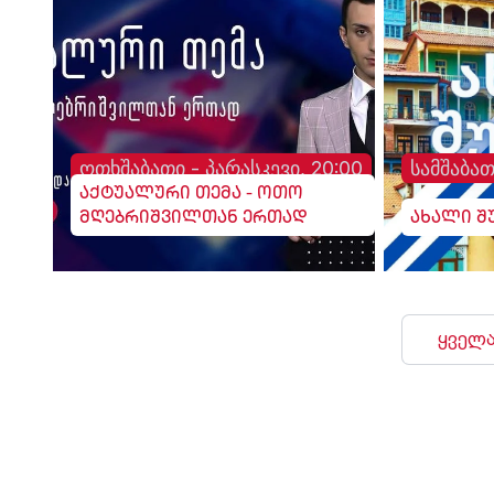
ოთხშაბათი - პარასკევი, 20:00
სამშაბათ
აქტუალური თემა - ოთო
მღებრიშვილთან ერთად
ახალი შ
ყველა