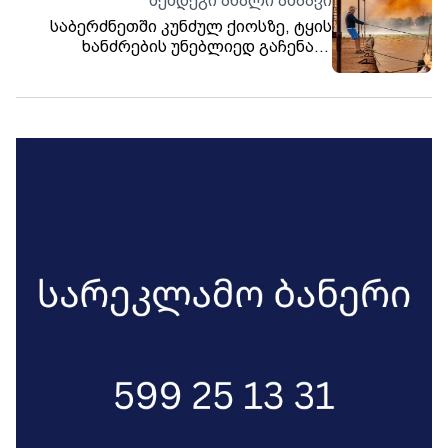
შემდეგი ახალი ამბავი
საბერძნეთში კუნძულ ქიოსზე, ტყის
ხანძრების უნებლიედ გაჩენაში
ეჭვმიტანილი ქართველი ქალი
დააკავეს