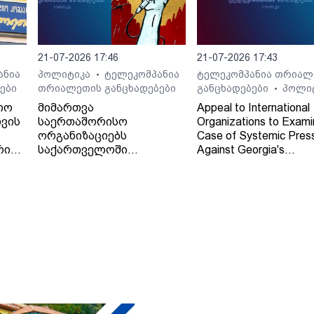
21-07-2026 17:46
21-07-2026 17:43
ანია
პოლიტიკა
ტელეკომპანია
ტელეკომპანია თრიალ
•
ები
თრიალეთის განცხადებები
განცხადებები
პოლი
•
იო
მიმართვა
Appeal to International
ვის
საერთაშორისო
Organizations to Exami
ორგანიზაციებს
Case of Systemic Pres
რი
საქართველოში
Against Georgia's
დამოუკიდებელი
Independent Regional
რეგიონული მაუწყებლის -
Broadcaster - TV and 
ტელე-რადიო კომპანია
Company "Trialeti"
"თრიალეთის" - მიმართ
განხორციელებული
სისტემური ზეწოლის
საქმის შესწავლის
თაობაზე