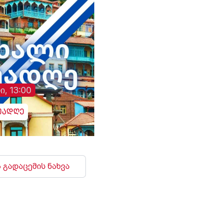
ი, 13:00
უადღე
 გადაცემის ნახვა