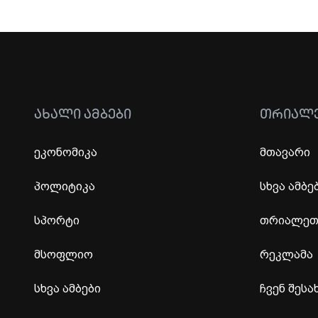
ᲐᲮᲐᲚᲘ ᲐᲛᲑᲔᲑᲘ
ᲗᲠᲘᲐᲚ
ეკონომიკა
მთავარი
პოლიტიკა
სხვა ამბე
სპორტი
თრიალეთი
მსოფლიო
რეკლამა
სხვა ამბები
ჩვენ შესა