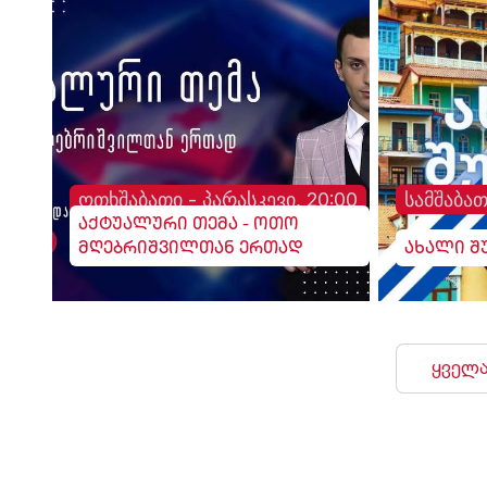
ოთხშაბათი - პარასკევი, 20:00
სამშაბათ
აქტუალური თემა - ოთო
მღებრიშვილთან ერთად
ახალი შ
ყველა