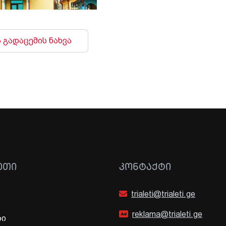
 გადაცემის ნახვა
ᲔᲗᲘ
ᲙᲝᲜᲢᲐᲥᲢᲘ
trialeti@trialeti.ge
reklama@trialeti.ge
ბი