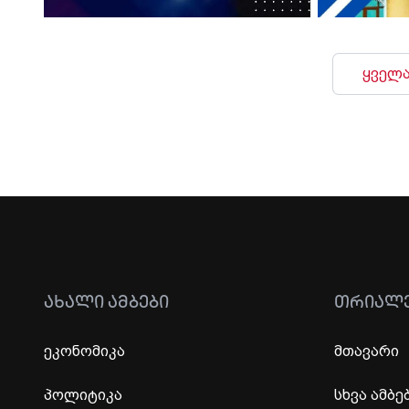
ყველა
ᲐᲮᲐᲚᲘ ᲐᲛᲑᲔᲑᲘ
ᲗᲠᲘᲐᲚ
ეკონომიკა
მთავარი
პოლიტიკა
სხვა ამბე