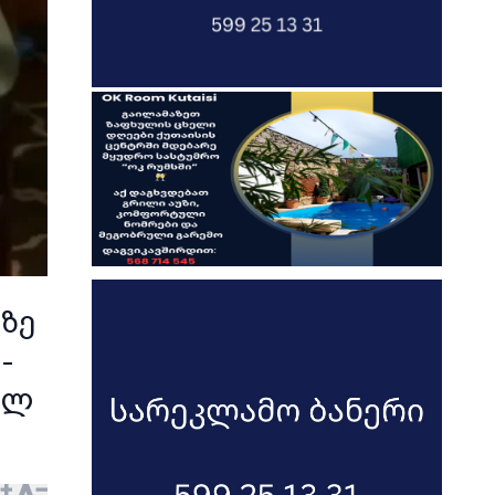
ზე
-
ულ