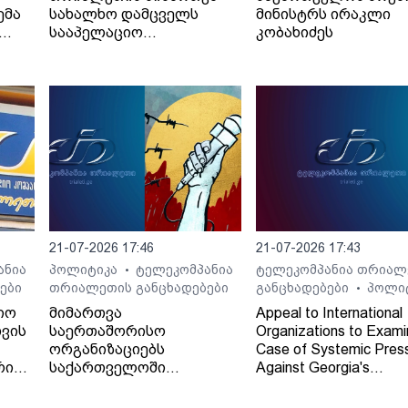
ემა
სახალხო დამცველს
მინისტრს ირაკლი
სააპელაციო
კობახიძეს
სასამართლოს მიერ
განჩინების დამალვის
შესახებ
21-07-2026 17:46
21-07-2026 17:43
ანია
პოლიტიკა
ტელეკომპანია
ტელეკომპანია თრიალ
•
ები
თრიალეთის განცხადებები
განცხადებები
პოლი
•
იო
მიმართვა
Appeal to International
ვის
საერთაშორისო
Organizations to Exami
ორგანიზაციებს
Case of Systemic Pres
რი
საქართველოში
Against Georgia's
დამოუკიდებელი
Independent Regional
რეგიონული მაუწყებლის -
Broadcaster - TV and 