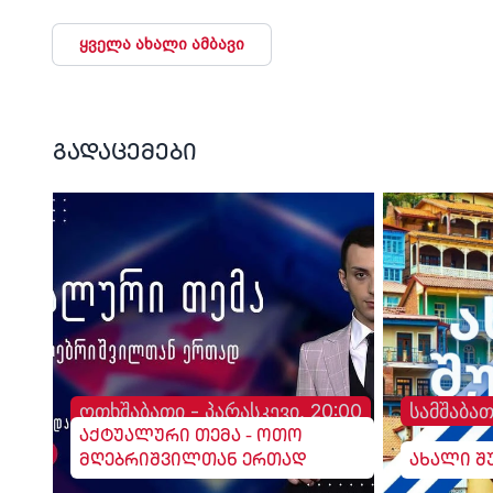
ყველა ახალი ამბავი
გადაცემები
ოთხშაბათი - პარასკევი, 20:00
სამშაბათ
აქტუალური თემა - ოთო
მღებრიშვილთან ერთად
ახალი შ