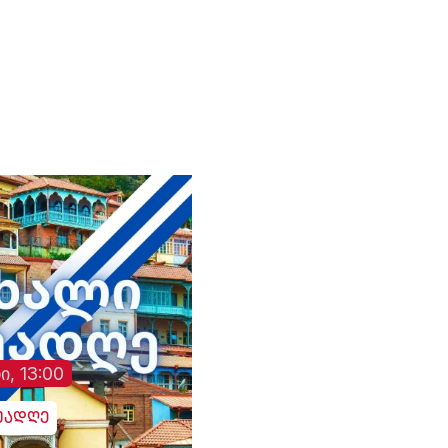
ტელე-რადიო კომპანია
Company "Trialeti"
"თრიალეთის" - მიმართ
განხორციელებული
სისტემური ზეწოლის
საქმის შესწავლის
თაობაზე
ი, 13:00
უადღე