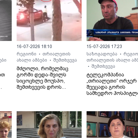
16-07-2026 18:10
15-07-2026 17:23
რეგიონი
თრიალეთის
საზოგადოება
რეგი
•
•
•
ები
ახალი ამბები
შემთხვევა
თრიალეთის ახალი ამ
•
შემთხვევა
•
მძღოლი, რომელმაც
ით
გორში დედა-შვილს
ტელეკომპანია
სიცოცხლე მოუსპო,
„თრიალეთი“ ორჯერ
შემთხვევის დროს
შეეცადა გორის
ავტომობილში მარტო არ
სამხედრო ჰოსპიტლ
იმყოფებოდა.
პოზიციის გარკვევას
გოდერძი ხეჩიკაშვი
ბრალდებებთან
დაკავშირებით, თუმ
უწყებამ ორივეჯერ
დუმილი არჩია.
ჟურნალისტები