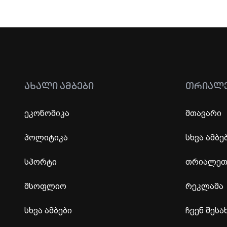
ᲐᲮᲐᲚᲘ ᲐᲛᲑᲔᲑᲘ
ᲗᲠᲘᲐᲚ
ეკონომიკა
მთავარი
პოლიტიკა
სხვა ამბე
სპორტი
თრიალეთი
მსოფლიო
რეკლამა
სხვა ამბები
ჩვენ შესა