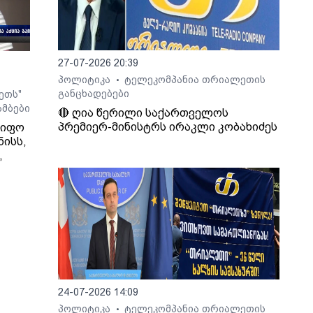
ახურს
ს
27-07-2026 20:39
ოლო
 მას
პოლიტიკა
ტელეკომპანია თრიალეთის
•
განცხადებები
ეთს"
მბები
🔴 ღია წერილი საქართველოს
ა,
პრემიერ-მინისტრს ირაკლი კობახიძეს
წიფო
ის
ნისს,
,
რ
ი
ა.
24-07-2026 14:09
ლო
პოლიტიკა
ტელეკომპანია თრიალეთის
•