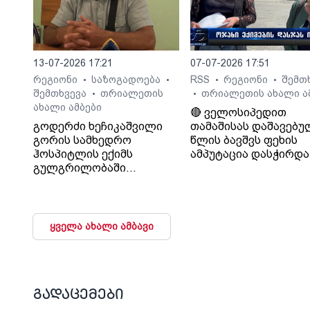
13-07-2026 17:21
07-07-2026 17:51
რეგიონი
საზოგადოება
RSS
რეგიონი
შემთ
•
•
•
•
შემთხვევა
თრიალეთის
თრიალეთის ახალი ა
•
•
ახალი ამბები
🔴 ველოსიპედით
გოდერძი ხეჩიკაშვილი
თამაშისას დაშავებუ
გორის სამხედრო
წლის ბავშვს ფეხის
ჰოსპიტლის ექიმს
ამპუტაცია დასჭირდა 
გულგრილობაში
ოჯახი კლინიკა
ადანაშაულებს. მისი
„გორმედის“ ექიმებს
თქმით, ექიმმა მის 17
გულგრილობაში
წლის შვილს დიაგნოზი
ადანაშაულებს
არასწორად დაუსვა,
ყველა ახალი ამბავი
მძიმე მდგომარეობაში
მყოფი კლინიკიდან
გამოწერა და მის
სიცოცხლეს საფრთხე
შეუქმნა.
გადაცემები