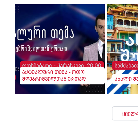
ოთხშაბათი - პარასკევი, 20:00
სამშაბათ
აქტუალური თემა - ოთო
მღებრიშვილთან ერთად
ახალი შ
ყველა