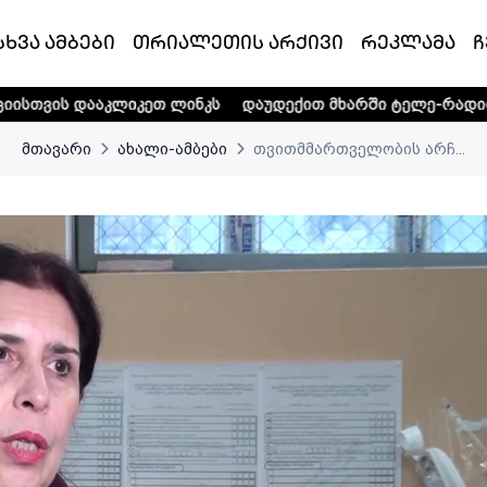
სხვა ამბები
თრიალეთის არქივი
რეკლამა
ჩ
იკეთ ლინკს
დაუდექით მხარში ტელე-რადიო კომპანია „თრი
მთავარი
ახალი-ამბები
თვითმმართველობის არჩ...