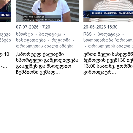
ჰოსპიტლის
საზოგადოებასთან
ურთიერთობის სამს
პირველად 13 ივლის
07-07-2026 17:20
26-06-2026 18:30
დაუკავშირდნენ, ხ
მეორედ - 14 ივლისს,
ხვევა
სპორტი
პოლიტიკა
RSS
პოლიტიკა
•
•
•
•
შემდეგ, რაც ოჯახმა
მბები
საზოგადოება
რეგიონი
სოლიდარობა "თრიალ
•
•
ახალი განცხადება
თრიალეთის ახალი ამბები
თრიალეთის ახალი ა
•
გააკეთა და დააზუსტ
ლ 10
„სპორტულ ქალაქში
ერთი წელი სახელმ
რომ მკურნალი ექიმ
სპორტული განყოფილება
ზეწოლის ქვეშ! 30 ივ
ვინაობა
-
გააუქმეს და მსოფლიო
13:00 საათზე, გორში
თავდაპირველად
ჩემპიონი ჯემალ
კინოთეატრ
ჰოსპიტლის
მჭედლიშვილი
"გამარჯვების" წინ
თანამშრომლის მიე
სამსახურიდან გაუშვეს“, -
გაიმართება
მიწოდებული მცდარ
თეა კეჩხუაშვილი.
"თრიალეთის"
ინფორმაციის გამო
მხარდამჭერთა აქცი
შეეშალათ. მიუხედავად
„თრიალეთის“
განმეორებითი
მცდელობისა,
გადაემოწმებინა
ინფორმაცია შესაძ