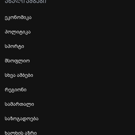
ᲐᲮᲐᲚᲘ ᲐᲛᲑᲔᲑᲘ
ეკონომიკა
პოლიტიკა
სპორტი
მსოფლიო
სხვა ამბები
რეგიონი
სამართალი
საზოგადოება
ხალხის აზრი