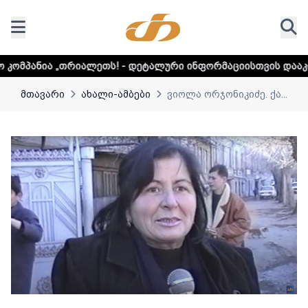
ალეთს! - დეტალური ინფორმაციისთვის დააკლიკეთ ლინკს
მთავარი
ახალი-ამბები
ვიოლა ორჯონიკიძე. ქა...