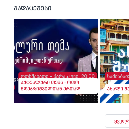
გადაცემები
ოთხშაბათი - პარასკევი, 20:00
სამშაბათ
აქტუალური თემა - ოთო
მღებრიშვილთან ერთად
ახალი შ
ყველა