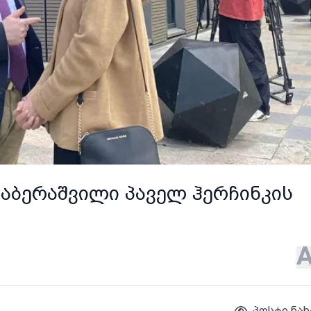
იაბერაშვილი პაველ ჰერჩინკის
პოსტი ნახ