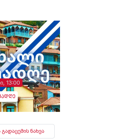
თაობაზე
ი, 13:00
უადღე
 გადაცემის ნახვა