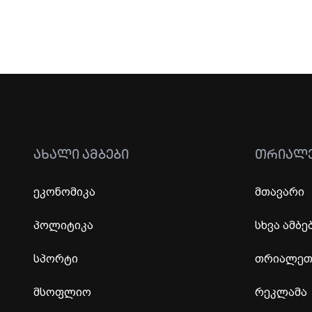
ᲐᲮᲐᲚᲘ ᲐᲛᲑᲔᲑᲘ
ᲗᲠᲘᲐᲚ
ეკონომიკა
მთავარი
პოლიტიკა
სხვა ამბე
სპორტი
თრიალეთი
მსოფლიო
რეკლამა