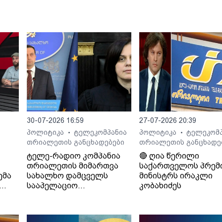
30-07-2026 16:59
27-07-2026 20:39
პოლიტიკა
ტელეკომპანია
პოლიტიკა
ტელეკომპ
•
•
თრიალეთის განცხადებები
თრიალეთის განცხადე
ტელე-რადიო კომპანია
🔴 ღია წერილი
თრიალეთის მიმართვა
საქართველოს პრემ
ემა
სახალხო დამცველს
მინისტრს ირაკლი
სააპელაციო
კობახიძეს
სასამართლოს მიერ
განჩინების დამალვის
შესახებ