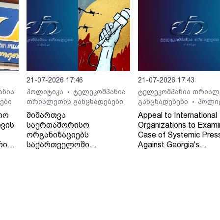
21-07-2026 17:46
21-07-2026 17:43
ანია
პოლიტიკა
ტელეკომპანია
ტელეკომპანია თრიალ
•
ები
თრიალეთის განცხადებები
განცხადებები
პოლი
•
იო
მიმართვა
Appeal to International
ვის
საერთაშორისო
Organizations to Exami
ორგანიზაციებს
Case of Systemic Pres
რი
საქართველოში
Against Georgia's
დამოუკიდებელი
Independent Regional
რეგიონული მაუწყებლის -
Broadcaster - TV and 
ტელე-რადიო კომპანია
Company "Trialeti"
"თრიალეთის" - მიმართ
განხორციელებული
სისტემური ზეწოლის
საქმის შესწავლის