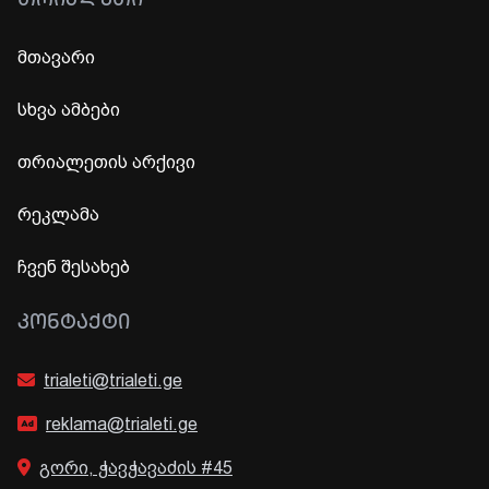
ᲗᲠᲘᲐᲚᲔᲗᲘ
მთავარი
სხვა ამბები
თრიალეთის არქივი
რეკლამა
ჩვენ შესახებ
ᲙᲝᲜᲢᲐᲥᲢᲘ
trialeti@trialeti.ge
reklama@trialeti.ge
გორი, ჭავჭავაძის #45