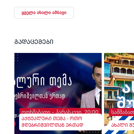
ყველა ახალი ამბავი
გადაცემები
ოთხშაბათი - პარასკევი, 20:00
სამშაბათ
აქტუალური თემა - ოთო
მღებრიშვილთან ერთად
ახალი შ