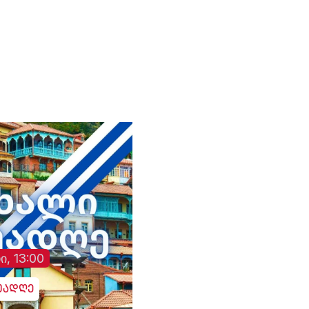
ი, 13:00
უადღე