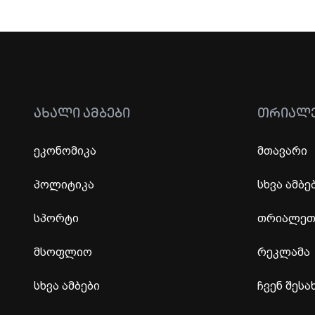
ᲐᲮᲐᲚᲘ ᲐᲛᲑᲔᲑᲘ
ᲗᲠᲘᲐᲚ
ეკონომიკა
მთავარი
პოლიტიკა
სხვა ამბე
სპორტი
თრიალეთი
მსოფლიო
რეკლამა
სხვა ამბები
ჩვენ შესა