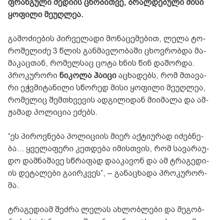
ფრან­გუ­ლი მე­დი­ის ცნო­ბით­ვე, ბრალ­დე­ბუ­ლი მისი
ყო­ფი­ლი მე­უღ­ლეა.
გა­მო­ძი­ე­ბის პირ­ვე­ლა­დი მო­ნა­ცე­მე­ბით, ლელა ტო­
რო­შე­ლი­ძე 3 წლის გან­მავ­ლო­ბა­ში ცხოვ­რობ­და მა­
მა­კაც­თან, რო­მელ­საც ცოტა ხნის წინ და­შორ­და.
პრო­კუ­რო­რი
ნი­კო­ლა ჰა­ი­ცი
აცხა­დებს, რომ მთა­ვა­
რი ეჭ­ვმი­ტა­ნი­ლი სწო­რედ მისი ყო­ფი­ლი მე­უღ­ლეა,
რო­მე­ლიც შემ­თხვე­ვის ად­გი­ლი­დან მი­ი­მა­ლა და ამ­
ჟა­მად პო­ლი­ცია ეძებს.
“ეს პი­როვ­ნე­ბა პო­ლი­ცი­ის მიერ აქ­ტი­უ­რად იძებ­ნე­
ბა… ყვე­ლა­ფე­რი კეთ­დე­ბა იმის­თვის, რომ სა­ვა­რა­უ­
დო დამ­ნა­შა­ვე სწრა­ფად და­ა­კა­ვონ და ამ ტრა­გე­დი­
ის დე­ტა­ლე­ბი გა­ირ­კვეს”, – გა­ნა­ცხა­და პრო­კუ­რორ­
მა.
ტრა­გე­დი­ამ შეძ­რა ლე­ლას ახ­ლობ­ლე­ბი და მე­გობ­