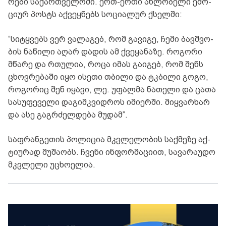
რე­ბი სა­ქარ­თვე­ლო­ში. ერთ-ერთი ახ­ლო­ბე­ლი ემო­
ცი­ურ პოსტს აქ­ვეყ­ნებს სო­ცი­ა­ლურ ქსელ­ში:
“სი­ტყვებს ვერ ვა­ლა­გებ, რომ გა­ვი­გე, ჩემი ბავ­შვო­
ბის ნა­წი­ლი აღარ და­დის ამ ქვე­ყა­ნა­ზე. რო­გო­რი
მწა­რე და რთუ­ლია, როცა იმას გა­ი­გებ, რომ შენს
ცხოვ­რე­ბა­ში იყო ისე­თი თბი­ლი და ტკბი­ლი გოგო,
რო­გო­რიც შენ იყა­ვი, ლე. უფალ­მა ნა­თე­ლი და ცათა
სა­სუ­ფე­ვე­ლი და­გიმ­კვიდ­როს იმი­ერ­ში. მიყ­ვარ­ხარ
და ასე გაგ­რძელ­დე­ბა მუ­დამ”.
საფ­რან­გე­თის პო­ლი­ცია მკვლე­ლო­ბის საქ­მე­ზე აქ­
ტი­უ­რად მუ­შა­ობს. ჩვე­ნი ინ­ფორ­მა­ცი­ით, სა­ვა­რა­უ­დო
მკვლე­ლი უცხო­ე­ლია.