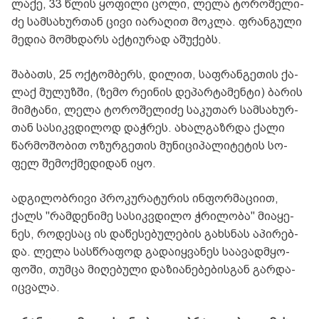
ლა­ქე, 33 წლის ყო­ფი­ლი ცოლი, ლელა ტო­რო­შე­ლი­
ძე სამ­სა­ხურ­თან ცივი ია­რა­ღით მოკ­ლა. ფრან­გუ­ლი
მე­დია მომ­ხდარს აქ­ტი­უ­რად აშუ­ქებს.
შა­ბათს, 25 ოქ­ტომ­ბერს, დი­ლით, საფ­რან­გე­თის ქა­
ლაქ მუ­ლუზ­ში, (ზემო რე­ი­ნის დე­პარ­ტა­მენ­ტი) ბა­რის
მიმ­ტა­ნი, ლელა ტო­რო­შე­ლი­ძე სა­კუ­თარ სამ­სა­ხურ­
თან სა­სიკ­ვდი­ლოდ დაჭ­რეს. ახალ­გაზ­რდა ქალი
წარ­მო­შო­ბით ოზურ­გე­თის მუ­ნი­ცი­პა­ლი­ტე­ტის სო­
ფელ შე­მოქ­მე­დი­დან იყო.
ად­გი­ლობ­რი­ვი პრო­კუ­რა­ტუ­რის ინ­ფორ­მა­ცი­ით,
ქალს "რამ­დე­ნი­მე სა­სიკ­ვდი­ლო ჭრი­ლო­ბა" მი­ა­ყე­
ნეს, რო­დე­საც ის და­წე­სე­ბუ­ლე­ბის გახ­სნას აპი­რებ­
და. ლელა სას­წრა­ფოდ გა­და­იყ­ვა­ნეს სა­ა­ვად­მყო­
ფო­ში, თუმ­ცა მი­ღე­ბუ­ლი და­ზი­ა­ნე­ბე­ბის­გან გარ­და­
იც­ვა­ლა.