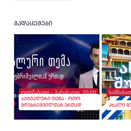
სურგულაძე, ლელო.
გადაცემები
ოთხშაბათი - პარასკევი, 20:00
სამშაბათ
აქტუალური თემა - ოთო
მღებრიშვილთან ერთად
ახალი შ