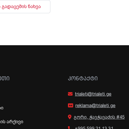
 გადაცემის ნახვა
ᲔᲗᲘ
ᲙᲝᲜᲢᲐᲥᲢᲘ
trialeti@trialeti.ge
reklama@trialeti.ge
ბი
გორი, ჭავჭავაძის #45
ს არქივი
+995 599 21 13 31