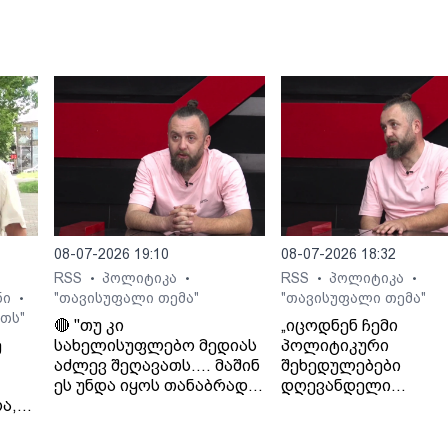
08-07-2026 19:10
08-07-2026 18:32
RSS
პოლიტიკა
RSS
პოლიტიკა
•
•
•
•
ნი
"თავისუფალი თემა"
"თავისუფალი თემა"
•
თს"
🔴 "თუ კი
„იცოდნენ ჩემი
ე
სახელისუფლებო მედიას
პოლიტიკური
აძლევ შეღავათს.... მაშინ
შეხედულებები
ეს უნდა იყოს თანაბრად
დღევანდელი
ა,
ყველასთვის..." - ლაშა
ხელისუფლების მიმ
გად
ჯიოშვილი
იცოდნენ მამაჩემის
შეხედულებებიც“. - 