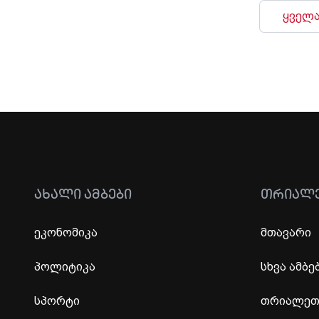
ყველა
ᲐᲮᲐᲚᲘ ᲐᲛᲑᲔᲑᲘ
ᲗᲠᲘᲐᲚ
ეკონომიკა
მთავარი
პოლიტიკა
სხვა ამბე
სპორტი
თრიალეთი