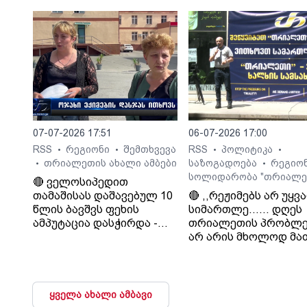
დათმობაზე წავა
ხელისუფლება და ის
ელემენტარული
მოთხოვნა რასაც
თრიალეთი ითხოვს
დააკმაყოფილებს.“. -
სურმანიძე. ტვ 25-ის
დამფუძნებელი.
07-07-2026 17:51
06-07-2026 17:00
RSS
რეგიონი
შემთხვევა
RSS
პოლიტიკა
•
•
•
•
თრიალეთის ახალი ამბები
საზოგადოება
რეგიო
•
•
სოლიდარობა "თრიალე
🔴 ველოსიპედით
თამაშისას დაშავებულ 10
🔴 ,,რეჟიმებს არ უყვ
წლის ბავშვს ფეხის
სიმართლე...... დღეს
ამპუტაცია დასჭირდა -
თრიალეთის პრობლე
ოჯახი კლინიკა
არ არის მხოლოდ მა
„გორმედის“ ექიმებს
პრობლემა, თუ გაუვა
გულგრილობაში
დახურავენ.....
ადანაშაულებს
მიადგებიან სხვა
ტელევიზიებს და რა
ყველა ახალი ამბავი
მაუწყებლებს". - ვატ