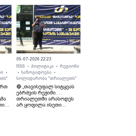
ჯიოშვილი მამის
სამსახურიდან
გათავისუფლების
შესახებ.
 გია
05-07-2026 22:23
RSS
პოლიტიკა
რეგიონი
•
•
ნი
საზოგადოება
•
•
•
თს"
სოლიდარობა "თრიალეთს"
ართ
🔴 „თავისუფალ სიტყვას
ებრძვის რეჟიმი. . .
მა
თრიალეთში არასოდეს
თი
არ ყოფილა ისეთი
თ და
ნარატივები, რაც
რეჟიმისთვის იყო
ხელსაყრელი. . . რაც
დიო
რუსეთს არ აწყობს, ის არ
ო
აწყობს „ქართულ