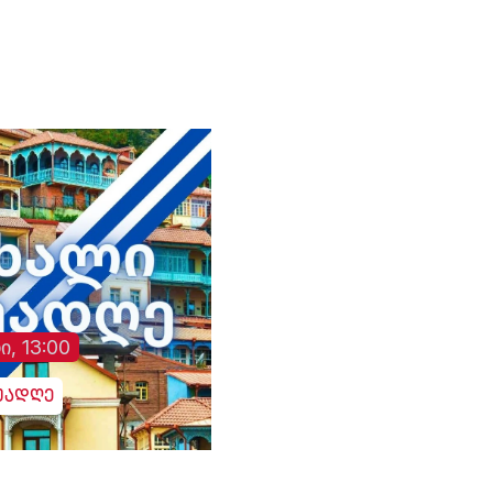
ოცნებას“ - საბა
ბულისკერია. „კოალიცია
ცვლილებისთვის“.
ი, 13:00
უადღე