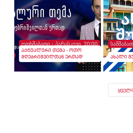
ოთხშაბათი - პარასკევი, 20:00
სამშაბათ
აქტუალური თემა - ოთო
მღებრიშვილთან ერთად
ახალი შ
ყველა