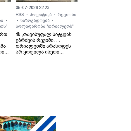
05-07-2026 22:23
RSS
პოლიტიკა
რეგიონი
•
•
ნი
საზოგადოება
•
•
•
თს"
სოლიდარობა "თრიალეთს"
ართ
🔴 „თავისუფალ სიტყვას
ებრძვის რეჟიმი. . .
მა
თრიალეთში არასოდეს
თი
არ ყოფილა ისეთი
თ და
ნარატივები, რაც
რეჟიმისთვის იყო
ხელსაყრელი. . . რაც
დიო
რუსეთს არ აწყობს, ის არ
ო
აწყობს „ქართულ
ოცნებას“ - საბა
ბულისკერია. „კოალიცია
ცვლილებისთვის“.