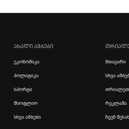
ᲐᲮᲐᲚᲘ ᲐᲛᲑᲔᲑᲘ
ᲗᲠᲘᲐᲚ
ეკონომიკა
მთავარი
პოლიტიკა
სხვა ამბე
სპორტი
თრიალეთი
მსოფლიო
რეკლამა
სხვა ამბები
ჩვენ შესა