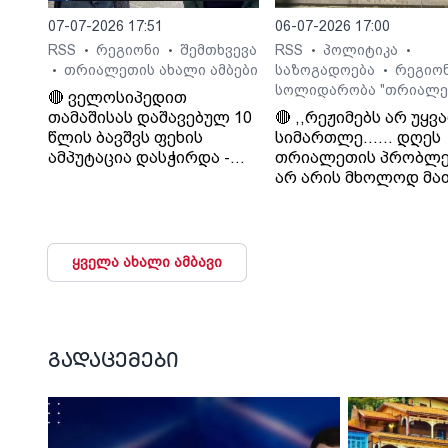
07-07-2026 17:51
06-07-2026 17:00
RSS
რეგიონი
შემთხვევა
RSS
პოლიტიკა
•
•
•
•
თრიალეთის ახალი ამბები
საზოგადოება
რეგიო
•
•
სოლიდარობა "თრიალე
🔴 ველოსიპედით
თამაშისას დაშავებულ 10
🔴 ,,რეჟიმებს არ უყვ
წლის ბავშვს ფეხის
სიმართლე...... დღეს
ამპუტაცია დასჭირდა -
თრიალეთის პრობლე
ოჯახი კლინიკა
არ არის მხოლოდ მა
„გორმედის“ ექიმებს
პრობლემა, თუ გაუვა
გულგრილობაში
დახურავენ.....
ადანაშაულებს
მიადგებიან სხვა
ტელევიზიებს და რა
ყველა ახალი ამბავი
მაუწყებლებს". - ვატ
სურგულაძე, ლელო.
გადაცემები