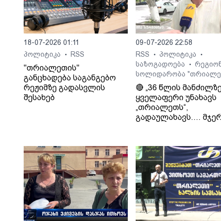
18-07-2026 01:11
09-07-2026 22:58
პოლიტიკა
RSS
RSS
პოლიტიკა
•
•
•
საზოგადოება
რეგიო
•
"თრიალეთის"
სოლიდარობა "თრიალე
განცხადება საგანგებო
რეჟიმზე გადასვლის
🔴 „36 წლის მანძილზ
შესახებ
ყველაფერი უნახავს
„თრიალეთს“,
გადაულახავს.... მჯერ
რომ ყველაფერი კარ
დასრულდება...
დათმობაზე წავა
ხელისუფლება და ის
ელემენტარული
მოთხოვნა რასაც
თრიალეთი ითხოვს
დააკმაყოფილებს.“. -
სურმანიძე. ტვ 25-ის
დამფუძნებელი.