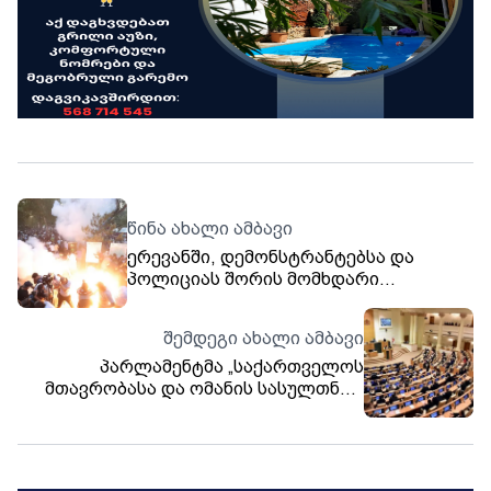
წინა ახალი ამბავი
ერევანში, დემონსტრანტებსა და
პოლიციას შორის მომხდარი
შეტაკების შედეგად, 101 ადამიანი
დაშავდა ხოლო
შემდეგი ახალი ამბავი
სამართალდამცავებმა, სულ მცირე, 60
პარლამენტმა „საქართველოს
ადამიანი დააკავეს.
მთავრობასა და ომანის სასულთნოს
მთავრობას შორის საჰაერო
მიმოსვლის შესახებ“ შეთანხმებას
მხარი დაუჭირა