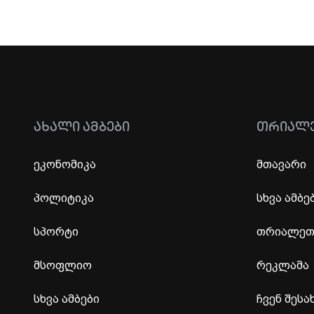
ᲐᲮᲐᲚᲘ ᲐᲛᲑᲔᲑᲘ
ᲗᲠᲘᲐᲚ
ეკონომიკა
მთავარი
პოლიტიკა
სხვა ამბე
სპორტი
თრიალეთი
მსოფლიო
რეკლამა
სხვა ამბები
ჩვენ შესა