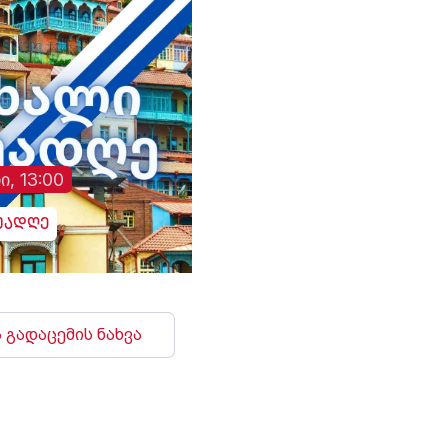
დაუკავშირდნენ, ხოლო
მეორედ - 14 ივლისს, მას
შემდეგ, რაც ოჯახმა
ახალი განცხადება
გააკეთა და დააზუსტა,
რომ მკურნალი ექიმის
ვინაობა
თავდაპირველად
ჰოსპიტლის
ი, 13:00
თანამშრომლის მიერ
მიწოდებული მცდარი
ინფორმაციის გამო
უადღე
შეეშალათ. მიუხედავად
„თრიალეთის“
განმეორებითი
მცდელობისა,
გადაემოწმებინა
 გადაცემის ნახვა
ინფორმაცია შესაძლო
გულგრილობისა და
დაწყებული მოკვლევის
შესახებ, სამხედრო
ჰოსპიტალში კომენტარი
არც ამჯერად გააკეთეს