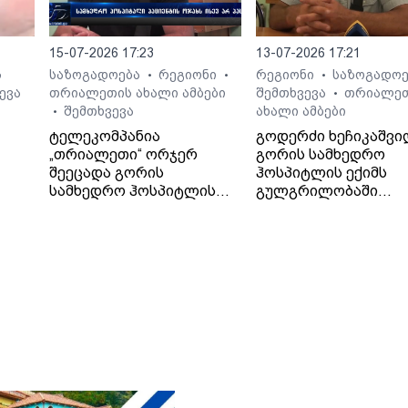
15-07-2026 17:23
13-07-2026 17:21
ს
საზოგადოება
რეგიონი
რეგიონი
საზოგადო
•
•
•
ევა
თრიალეთის ახალი ამბები
შემთხვევა
თრიალე
•
შემთხვევა
ახალი ამბები
•
ტელეკომპანია
გოდერძი ხეჩიკაშვი
„თრიალეთი“ ორჯერ
გორის სამხედრო
შეეცადა გორის
ჰოსპიტლის ექიმს
 არ
სამხედრო ჰოსპიტლის
გულგრილობაში
პოზიციის გარკვევას
ადანაშაულებს. მისი
გოდერძი ხეჩიკაშვილის
თქმით, ექიმმა მის 1
ბრალდებებთან
წლის შვილს დიაგნო
დაკავშირებით, თუმცა
არასწორად დაუსვა,
უწყებამ ორივეჯერ
მძიმე მდგომარეობა
დუმილი არჩია.
მყოფი კლინიკიდან
ჟურნალისტები
გამოწერა და მის
ჰოსპიტლის
სიცოცხლეს საფრთხ
საზოგადოებასთან
შეუქმნა.
ურთიერთობის სამსახურს
პირველად 13 ივლისს