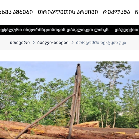
სხვა ამბები
თრიალეთის არქივი
რეკლამა
ჩ
რმაციისთვის დააკლიკეთ ლინკს
დაუდექით მხარში ტელე-რა
მთავარი
ახალი-ამბები
ბორჯომში ხე-ტყის უკა...