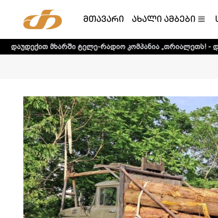
მთავარი
ახალი ამბები
არში ტელე-რადიო კომპანია „თრიალეთს! - დეტალური ინფო