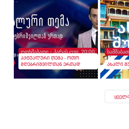
ოთხშაბათი - პარასკევი, 20:00
სამშაბათ
აქტუალური თემა - ოთო
მღებრიშვილთან ერთად
ახალი შ
ყველა