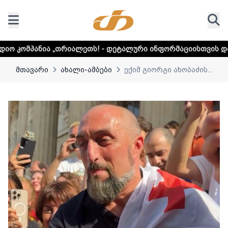
იალეთს! - დეტალური ინფორმაციისთვის დააკლიკეთ ლინკს
მთავარი
ახალი-ამბები
ექიმ გიორგი ახობაძის...