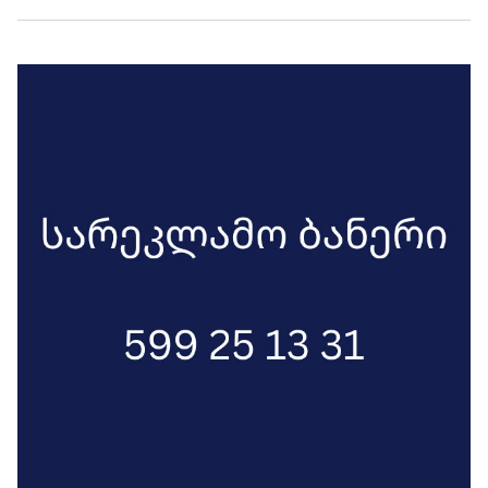
ძებნა-შველის ოპერაცია
დასრულებულია