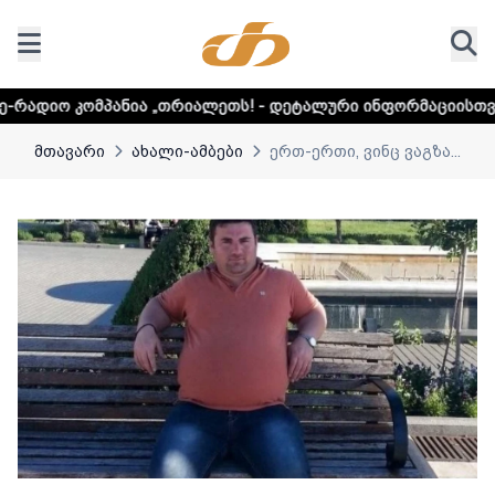
ა „თრიალეთს! - დეტალური ინფორმაციისთვის დააკლიკეთ ლ
მთავარი
ახალი-ამბები
ერთ-ერთი, ვინც ვაგზა...