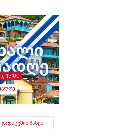
ი, 13:00
უადღე
 გადაცემის ნახვა