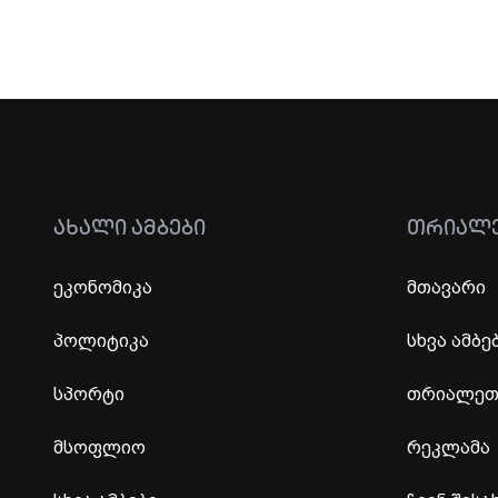
ᲐᲮᲐᲚᲘ ᲐᲛᲑᲔᲑᲘ
ᲗᲠᲘᲐᲚ
ეკონომიკა
მთავარი
პოლიტიკა
სხვა ამბე
სპორტი
თრიალეთი
მსოფლიო
რეკლამა