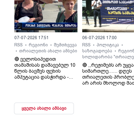
მოთხოვნა რასაც
თრიალეთი ითხოვს
დააკმაყოფილებს.“. -
სურმანიძე. ტვ 25-ის
დამფუძნებელი.
07-07-2026 17:51
06-07-2026 17:00
RSS
რეგიონი
შემთხვევა
RSS
პოლიტიკა
•
•
•
•
თრიალეთის ახალი ამბები
საზოგადოება
რეგიო
•
•
სოლიდარობა "თრიალე
🔴 ველოსიპედით
თამაშისას დაშავებულ 10
🔴 ,,რეჟიმებს არ უყვ
წლის ბავშვს ფეხის
სიმართლე...... დღეს
ამპუტაცია დასჭირდა -
თრიალეთის პრობლე
ოჯახი კლინიკა
არ არის მხოლოდ მა
„გორმედის“ ექიმებს
პრობლემა, თუ გაუვა
გულგრილობაში
დახურავენ.....
ადანაშაულებს
მიადგებიან სხვა
ტელევიზიებს და რა
ყველა ახალი ამბავი
მაუწყებლებს". - ვატ
სურგულაძე, ლელო.