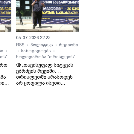
შესახებ.
 გია
05-07-2026 22:23
RSS
პოლიტიკა
რეგიონი
•
•
ნი
საზოგადოება
•
•
•
თს"
სოლიდარობა "თრიალეთს"
ართ
🔴 „თავისუფალ სიტყვას
ებრძვის რეჟიმი. . .
მა
თრიალეთში არასოდეს
თი
არ ყოფილა ისეთი
თ და
ნარატივები, რაც
რეჟიმისთვის იყო
ხელსაყრელი. . . რაც
დიო
რუსეთს არ აწყობს, ის არ
ო
აწყობს „ქართულ
ოცნებას“ - საბა
ბულისკერია. „კოალიცია
ცვლილებისთვის“.