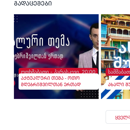
გადაცემები
ოთხშაბათი - პარასკევი, 20:00
სამშაბათ
აქტუალური თემა - ოთო
მღებრიშვილთან ერთად
ახალი შ
ყველა