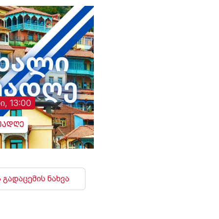
ი, 13:00
უადღე
 გადაცემის ნახვა