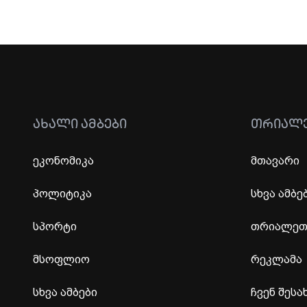
ᲐᲮᲐᲚᲘ ᲐᲛᲑᲔᲑᲘ
ᲗᲠᲘᲐᲚ
ეკონომიკა
მთავარი
პოლიტიკა
სხვა ამბე
სპორტი
თრიალეთი
მსოფლიო
რეკლამა
სხვა ამბები
ჩვენ შესა