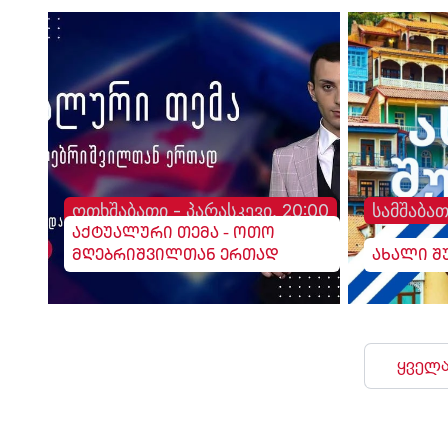
ოთხშაბათი - პარასკევი, 20:00
სამშაბათ
აქტუალური თემა - ოთო
მღებრიშვილთან ერთად
ახალი შ
ყველა