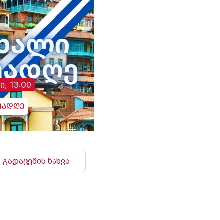
ი, 13:00
უადღე
 გადაცემის ნახვა