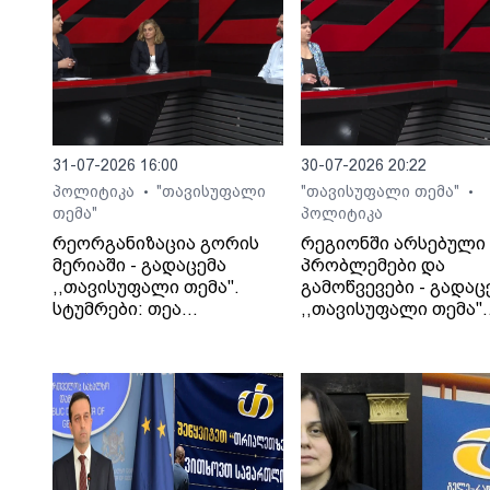
მიმდინარეობს და საკითხში არავინ
ერევა. მეუფე იაკობი აღნიშნავს, რომ
„ჩვენი ეკლესია ძალიან საიმედო ხელ
31-07-2026 16:00
30-07-2026 20:22
პოლიტიკა
"თავისუფალი
"თავისუფალი თემა"
•
•
თემა"
პოლიტიკა
რეორგანიზაცია გორის
რეგიონში არსებული
მერიაში - გადაცემა
პრობლემები და
,,თავისუფალი თემა".
გამოწვევები - გადაც
სტუმრები: თეა
,,თავისუფალი თემა".
კეჩხუაშვილი და ლექსო
სტუმარი: საბა
მერებაშვილი
ბულისკერია