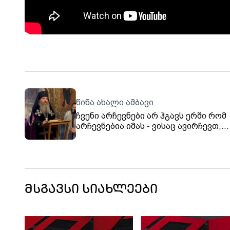
წინა ახალი ამბავი
ჩვენი არჩევნები არ ჰგავს ერში რომ
არჩევნებია იმას - ვისაც ავირჩევთ,
ვალდებულები ვართ, ვაღიაროთ - ის
არის, წახვიდე და უცხოელებს უთხრა, 
ლეგიტიმაცია შენ მომეცი“ - ცოტა ხან
ვისაც გართობა უნდა ტელევიზორთან
გაერთოს, გადაწყვეტილებას კი,
ღმერთთან ერთად, ჩვენ მივიღებთ, - 
მსგავსი სიახლეები
შესახებ ბოდბელმა მთავარეპისკოპო
მეუფე იაკობმა ქადაგებისას განაცხა
მისივე თქმით, პატრიარქის არჩევას
დაკავშირებით პროცესები ნორმალ