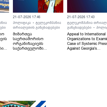
21-07-2026 17:46
21-07-2026 17:43
ანია
პოლიტიკა
ტელეკომპანია
ტელეკომპანია თრიალ
•
ები
თრიალეთის განცხადებები
განცხადებები
პოლი
•
იო
მიმართვა
Appeal to International
ვის
საერთაშორისო
Organizations to Exami
ორგანიზაციებს
Case of Systemic Pres
რი
საქართველოში
Against Georgia's
დამოუკიდებელი
Independent Regional
რეგიონული მაუწყებლის -
Broadcaster - TV and 
ტელე-რადიო კომპანია
Company "Trialeti"
"თრიალეთის" - მიმართ
განხორციელებული
სისტემური ზეწოლის
საქმის შესწავლის
თაობაზე