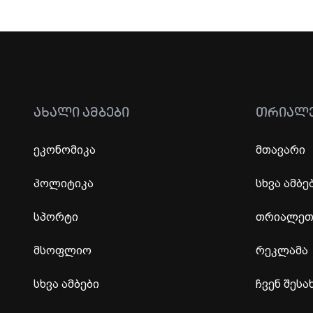
ᲐᲮᲐᲚᲘ ᲐᲛᲑᲔᲑᲘ
ᲗᲠᲘᲐᲚ
ეკონომიკა
მთავარი
პოლიტიკა
სხვა ამბე
სპორტი
თრიალეთი
მსოფლიო
რეკლამა
სხვა ამბები
ჩვენ შესა