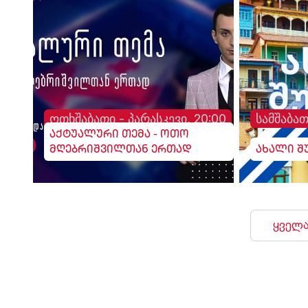
ოთხშაბათი - პარასკევი, 20:00
სამშაბათ
აქტუალური თემა - ოთო
მღებრიშვილთან ერთად
ახალი შ
ყველა