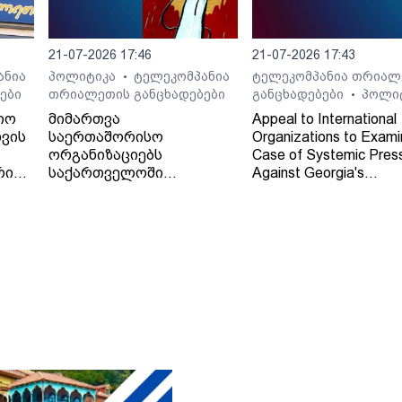
21-07-2026 17:46
21-07-2026 17:43
ანია
პოლიტიკა
ტელეკომპანია
ტელეკომპანია თრიალ
•
ები
თრიალეთის განცხადებები
განცხადებები
პოლი
•
იო
მიმართვა
Appeal to International
ვის
საერთაშორისო
Organizations to Exami
ორგანიზაციებს
Case of Systemic Pres
რი
საქართველოში
Against Georgia's
დამოუკიდებელი
Independent Regional
რეგიონული მაუწყებლის -
Broadcaster - TV and 
ტელე-რადიო კომპანია
Company "Trialeti"
"თრიალეთის" - მიმართ
განხორციელებული
სისტემური ზეწოლის
საქმის შესწავლის
თაობაზე