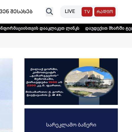
ვენ შესახებ
LIVE
TV
რადიო
ს დააკლიკეთ ლინკს
დაუდექით მხარში ტელე-რადიო კომპან