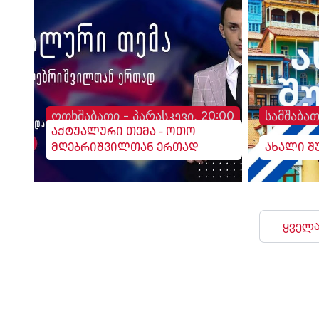
ოთხშაბათი - პარასკევი, 20:00
სამშაბათ
აქტუალური თემა - ოთო
მღებრიშვილთან ერთად
ახალი შ
ყველა