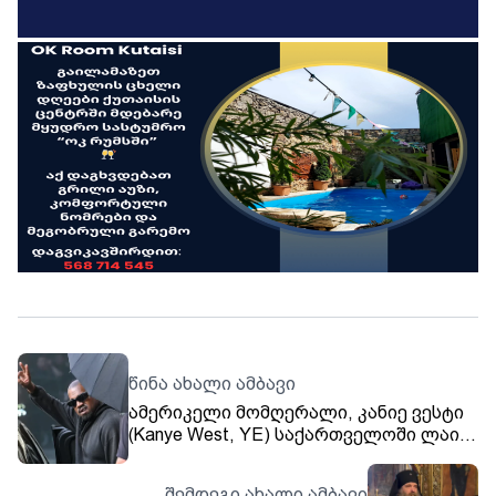
წინა ახალი ამბავი
ამერიკელი მომღერალი, კანიე ვესტი
(Kanye West, YE) საქართველოში ლაივ
შოუს გამართავს. კონცერტი Starring
Georgia-ს მეოთხე სეზონის ფარგლებში
შემდეგი ახალი ამბავი