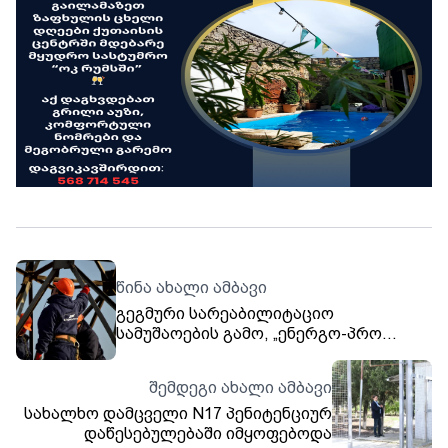
წინა ახალი ამბავი
გეგმური სარეაბილიტაციო
სამუშაოების გამო, „ენერგო-პრო
ჯორჯია“-ს აბონენტების ნაწილს
ელექტროენერგიის მიწოდება
შემდეგი ახალი ამბავი
შეეზღუდება - ნახეთ მისამართები
სახალხო დამცველი N17 პენიტენციურ
დაწესებულებაში იმყოფებოდა