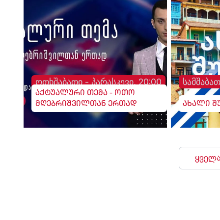
ოთხშაბათი - პარასკევი, 20:00
სამშაბათ
აქტუალური თემა - ოთო
მღებრიშვილთან ერთად
ახალი შ
ყველა