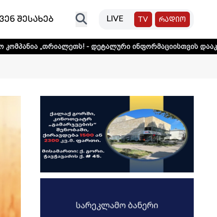
ვენ შესახებ
LIVE
TV
რადიო
ალეთს! - დეტალური ინფორმაციისთვის დააკლიკეთ ლინკს