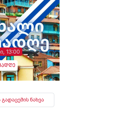
ი, 13:00
უადღე
 გადაცემის ნახვა