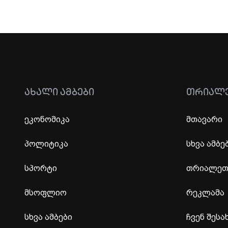
ᲐᲮᲐᲚᲘ ᲐᲛᲑᲔᲑᲘ
ᲗᲠᲘᲐᲚ
ეკონომიკა
მთავარი
პოლიტიკა
სხვა ამბე
სპორტი
თრიალეთი
მსოფლიო
რეკლამა
სხვა ამბები
ჩვენ შესა