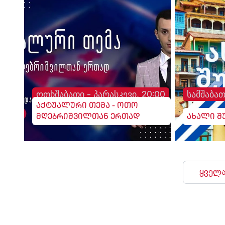
ოთხშაბათი - პარასკევი, 20:00
სამშაბათ
აქტუალური თემა - ოთო
მღებრიშვილთან ერთად
ახალი შ
ყველა