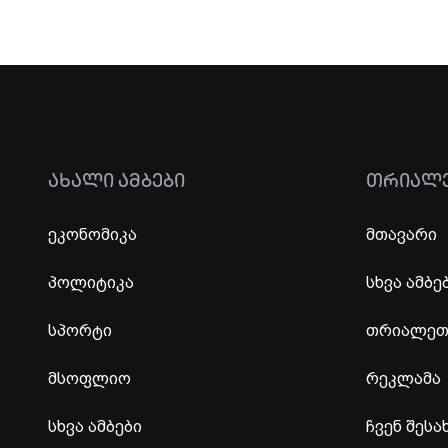
ᲐᲮᲐᲚᲘ ᲐᲛᲑᲔᲑᲘ
ᲗᲠᲘᲐᲚ
ეკონომიკა
მთავარი
პოლიტიკა
სხვა ამბე
სპორტი
თრიალეთი
მსოფლიო
რეკლამა
სხვა ამბები
ჩვენ შესა