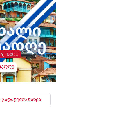
ი, 13:00
უადღე
 გადაცემის ნახვა