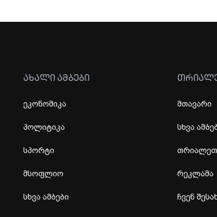
ᲐᲮᲐᲚᲘ ᲐᲛᲑᲔᲑᲘ
ᲗᲠᲘᲐᲚ
ეკონომიკა
მთავარი
პოლიტიკა
სხვა ამბე
სპორტი
თრიალეთი
მსოფლიო
რეკლამა
სხვა ამბები
ჩვენ შესა