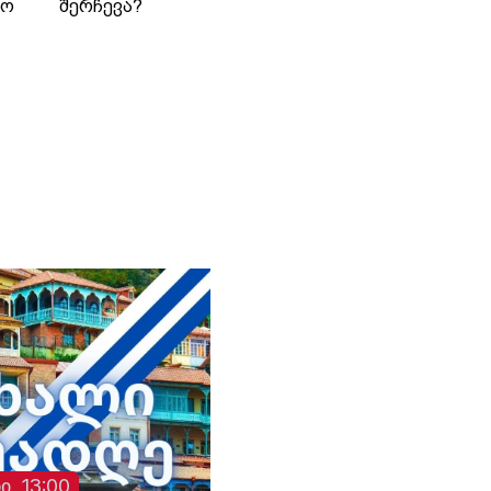
იო
შერჩევა?
თავდაპირველად
ჰოსპიტლის
თანამშრომლის მიერ
“, -
მიწოდებული მცდარი
ინფორმაციის გამო
შეეშალათ. მიუხედავად
„თრიალეთის“
განმეორებითი
მცდელობისა,
გადაემოწმებინა
ინფორმაცია შესაძლო
გულგრილობისა და
დაწყებული მოკვლევის
შესახებ, სამხედრო
ჰოსპიტალში კომენტარი
არც ამჯერად გააკეთეს
ი, 13:00