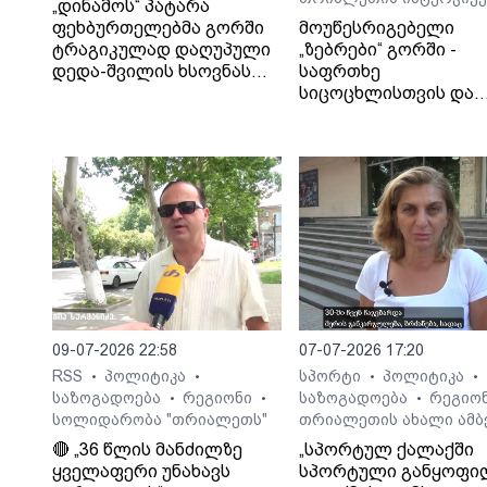
„დინამოს“ პატარა
ფეხბურთელებმა გორში
მოუწესრიგებელი
ტრაგიკულად დაღუპული
„ზებრები“ გორში -
დედა-შვილის ხსოვნას
საფრთხე
პატივი მიაგეს
სიცოცხლისთვის და
ტრაგიკული შედეგები
საბა ბულისკერია
09-07-2026 22:58
07-07-2026 17:20
RSS
პოლიტიკა
სპორტი
პოლიტიკა
•
•
•
•
საზოგადოება
რეგიონი
საზოგადოება
რეგიო
•
•
•
სოლიდარობა "თრიალეთს"
თრიალეთის ახალი ამბ
🔴 „36 წლის მანძილზე
„სპორტულ ქალაქში
ყველაფერი უნახავს
სპორტული განყოფი