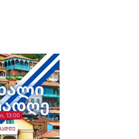
ტელე-რადიო კომპანია
Company "Trialeti"
"თრიალეთის" - მიმართ
განხორციელებული
სისტემური ზეწოლის
საქმის შესწავლის
თაობაზე
ი, 13:00
უადღე