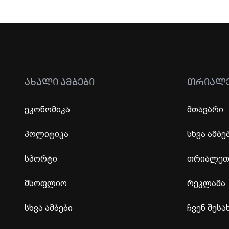
ᲐᲮᲐᲚᲘ ᲐᲛᲑᲔᲑᲘ
ᲗᲠᲘᲐᲚ
ეკონომიკა
მთავარი
პოლიტიკა
სხვა ამბე
სპორტი
თრიალეთი
მსოფლიო
რეკლამა
სხვა ამბები
ჩვენ შესა