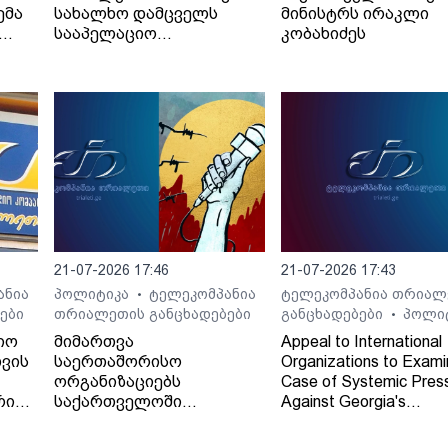
ემა
სახალხო დამცველს
მინისტრს ირაკლი
სააპელაციო
კობახიძეს
სასამართლოს მიერ
განჩინების დამალვის
შესახებ
21-07-2026 17:46
21-07-2026 17:43
ანია
პოლიტიკა
ტელეკომპანია
ტელეკომპანია თრიალ
•
ები
თრიალეთის განცხადებები
განცხადებები
პოლი
•
იო
მიმართვა
Appeal to International
ვის
საერთაშორისო
Organizations to Exami
ორგანიზაციებს
Case of Systemic Pres
რი
საქართველოში
Against Georgia's
დამოუკიდებელი
Independent Regional
რეგიონული მაუწყებლის -
Broadcaster - TV and 