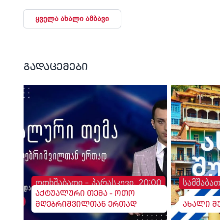
ყველა ახალი ამბავი
გადაცემები
ოთხშაბათი - პარასკევი, 20:00
სამშაბათ
აქტუალური თემა - ოთო
მღებრიშვილთან ერთად
ახალი შ