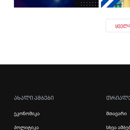
ყველა
ᲐᲮᲐᲚᲘ ᲐᲛᲑᲔᲑᲘ
ᲗᲠᲘᲐᲚ
ეკონომიკა
მთავარი
პოლიტიკა
სხვა ამბე