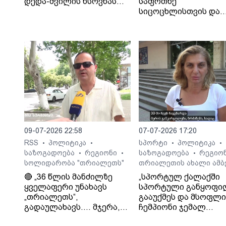
დედა-შვილის ხსოვნას
საფრთხე
პატივი მიაგეს
სიცოცხლისთვის და
ტრაგიკული შედეგები
საბა ბულისკერია
09-07-2026 22:58
07-07-2026 17:20
RSS
პოლიტიკა
სპორტი
პოლიტიკა
•
•
•
•
საზოგადოება
რეგიონი
საზოგადოება
რეგიო
•
•
•
სოლიდარობა "თრიალეთს"
თრიალეთის ახალი ამბ
🔴 „36 წლის მანძილზე
„სპორტულ ქალაქში
ყველაფერი უნახავს
სპორტული განყოფი
„თრიალეთს“,
გააუქმეს და მსოფლ
გადაულახავს.... მჯერა,
ჩემპიონი ჯემალ
რომ ყველაფერი კარგად
მჭედლიშვილი