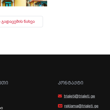
 გადაცემის ნახვა
ᲔᲗᲘ
ᲙᲝᲜᲢᲐᲥᲢᲘ
trialeti@trialeti.ge
reklama@trialeti.ge
ბი