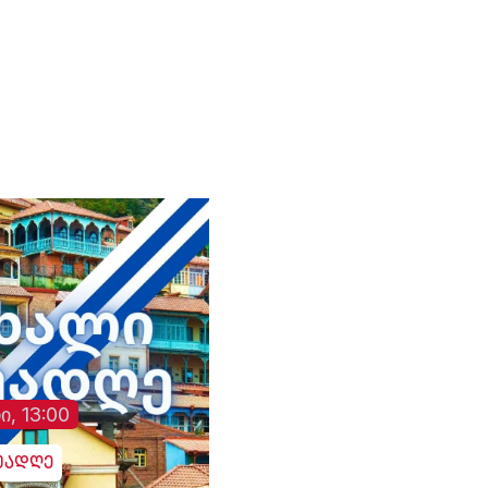
“, -
მიწოდებული მცდარი
ინფორმაციის გამო
შეეშალათ. მიუხედავად
„თრიალეთის“
განმეორებითი
მცდელობისა,
გადაემოწმებინა
ინფორმაცია შესაძლო
გულგრილობისა და
დაწყებული მოკვლევის
შესახებ, სამხედრო
ჰოსპიტალში კომენტარი
არც ამჯერად გააკეთეს
ი, 13:00
უადღე