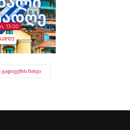
ი, 13:00
უადღე
 გადაცემის ნახვა