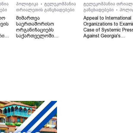
ანია
პოლიტიკა
ტელეკომპანია
ტელეკომპანია თრიალ
•
ები
თრიალეთის განცხადებები
განცხადებები
პოლი
•
იო
მიმართვა
Appeal to International
ვის
საერთაშორისო
Organizations to Exami
ორგანიზაციებს
Case of Systemic Pres
რი
საქართველოში
Against Georgia's
დამოუკიდებელი
Independent Regional
რეგიონული მაუწყებლის -
Broadcaster - TV and 
ტელე-რადიო კომპანია
Company "Trialeti"
"თრიალეთის" - მიმართ
განხორციელებული
სისტემური ზეწოლის
საქმის შესწავლის
თაობაზე