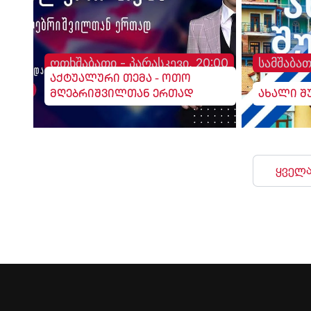
ოთხშაბათი - პარასკევი, 20:00
სამშაბათ
აქტუალური თემა - ოთო
მღებრიშვილთან ერთად
ახალი შ
ყველა