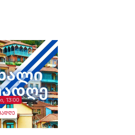
ი, 13:00
უადღე