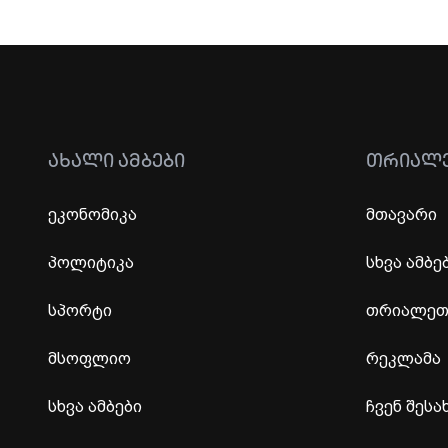
ᲐᲮᲐᲚᲘ ᲐᲛᲑᲔᲑᲘ
ᲗᲠᲘᲐᲚ
ეკონომიკა
მთავარი
პოლიტიკა
სხვა ამბე
სპორტი
თრიალეთი
მსოფლიო
რეკლამა
სხვა ამბები
ჩვენ შესა