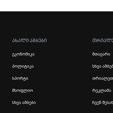
ᲐᲮᲐᲚᲘ ᲐᲛᲑᲔᲑᲘ
ᲗᲠᲘᲐᲚ
ეკონომიკა
მთავარი
პოლიტიკა
სხვა ამბე
სპორტი
თრიალეთი
მსოფლიო
რეკლამა
სხვა ამბები
ჩვენ შესა