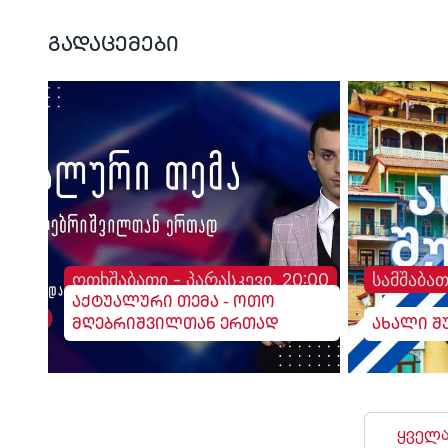
გადაცემები
ოთხშაბათი - პარასკევი, 20:00
სამშაბათ
აქტუალური თემა - ოთო
მღებრიშვილთან ერთად
ახალი შ
ყველა