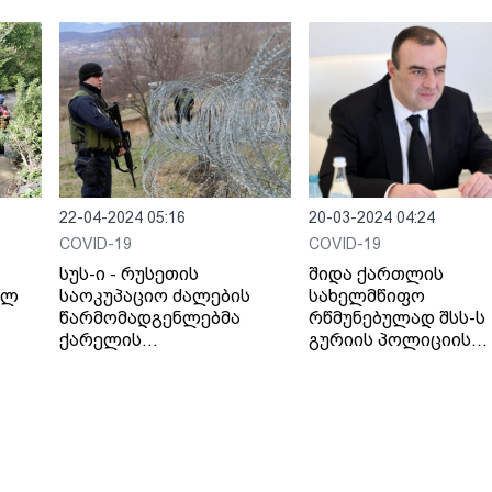
ხმით უსწრებს ალან
გაგლოევის პარტია
„ნიხასს“
22-04-2024 05:16
20-03-2024 04:24
COVID-19
COVID-19
სუს-ი - რუსეთის
შიდა ქართლის
ილ
საოკუპაციო ძალების
სახელმწიფო
წარმომადგენლებმა
რწმუნებულად შსს-ს
ქარელის
გურიის პოლიციის
მუნიციპალიტეტის
დეპარტამენტის
სოფელ დირბის
დირექტორი ლევან
მიმდებარედ
ხარაბაძე დაინიშნა
საქართველოს ორი
მოქალაქე უკანონოდ
დააკავეს