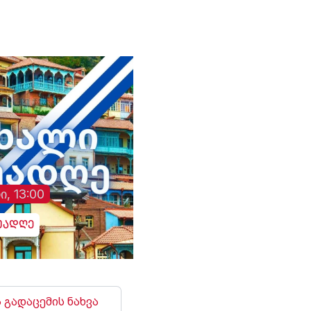
ი, 13:00
უადღე
 გადაცემის ნახვა