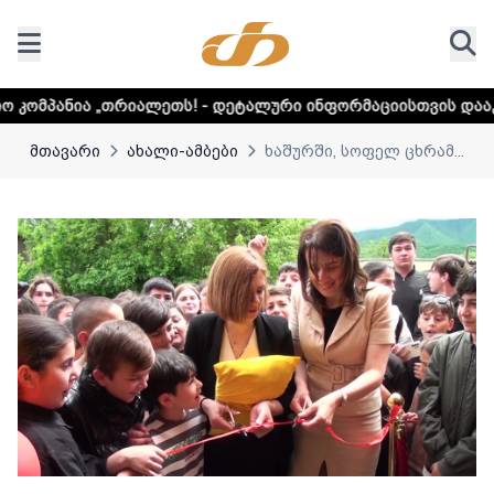
თრიალეთს! - დეტალური ინფორმაციისთვის დააკლიკეთ ლინკ
მთავარი
ახალი-ამბები
ხაშურში, სოფელ ცხრამ...