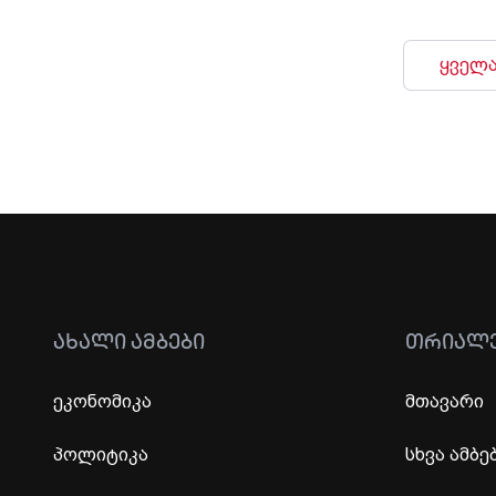
ყველა
ᲐᲮᲐᲚᲘ ᲐᲛᲑᲔᲑᲘ
ᲗᲠᲘᲐᲚ
ეკონომიკა
მთავარი
პოლიტიკა
სხვა ამბე