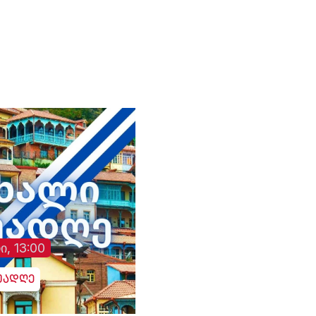
ი, 13:00
უადღე