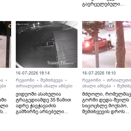
გავრცელებული
ინფორმაციით, შემთ
ბალახვანში, მე-12
საჯარო სკოლასთან
მოხდა.
16-07-2026 18:14
16-07-2026 18:10
ბა
რეგიონი
შემთხვევა
რეგიონი
თრიალეთი
•
•
•
•
ები
თრიალეთის ახალი ამბები
ახალი ამბები
შემთხ
•
ვიდეოში ასახულია
მძღოლი, რომელმა
რში
ტრაგედიამდე 35 წამით
გორში დედა-შვილს
ული
ადრე ჭავჭავაძის
სიცოცხლე მოუსპო,
ას
გამზირზე არსებული
შემთხვევის დროს
საგზაო მოძრაობა.
ავტომობილში მარტ
იმყოფებოდა.