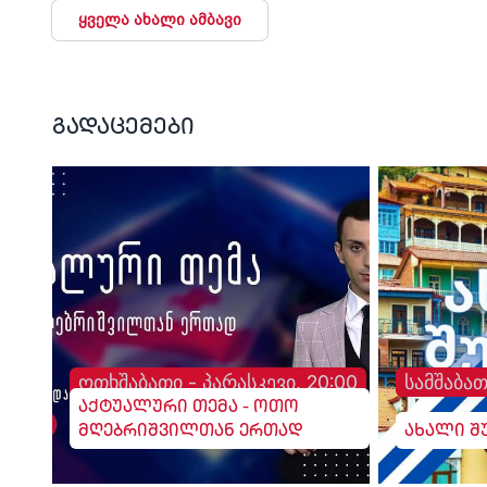
ყველა ახალი ამბავი
გადაცემები
ოთხშაბათი - პარასკევი, 20:00
სამშაბათ
აქტუალური თემა - ოთო
მღებრიშვილთან ერთად
ახალი შ