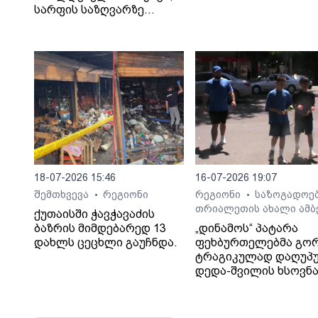
სარფის საზღვარზე
დააკავა
18-07-2026 15:46
16-07-2026 19:07
შემთხვევა
რეგიონი
რეგიონი
საზოგადოე
•
•
თრიალეთის ახალი ამბ
ქუთაისში ჭავჭავაძის
ბაზრის მიმდებარედ 13
„დინამოს“ პატარა
დახლს ცეცხლი გაუჩნდა.
ფეხბურთელებმა გო
ტრაგიკულად დაღუპ
დედა-შვილის ხსოვნ
პატივი მიაგეს