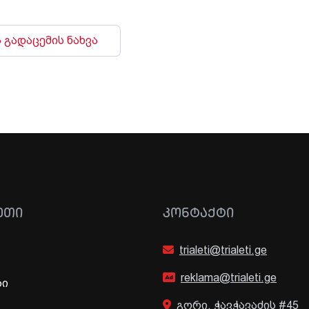
 გადაცემის ნახვა
ᲔᲗᲘ
ᲙᲝᲜᲢᲐᲥᲢᲘ
trialeti@trialeti.ge
reklama@trialeti.ge
ბი
გორი, ჭავჭავაძის #45