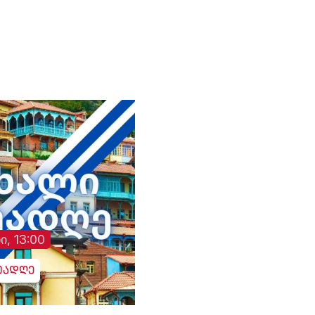
შეეშალათ. მიუხედავად
„თრიალეთის“
განმეორებითი
მცდელობისა,
გადაემოწმებინა
ინფორმაცია შესაძლო
გულგრილობისა და
დაწყებული მოკვლევის
შესახებ, სამხედრო
ჰოსპიტალში კომენტარი
არც ამჯერად გააკეთეს
ი, 13:00
უადღე