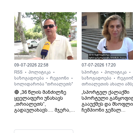
ტრაგიკული შედეგები
საბა ბულისკერია
09-07-2026 22:58
07-07-2026 17:20
RSS
პოლიტიკა
სპორტი
პოლიტიკა
•
•
•
•
საზოგადოება
რეგიონი
საზოგადოება
რეგიო
•
•
•
სოლიდარობა "თრიალეთს"
თრიალეთის ახალი ამბ
🔴 „36 წლის მანძილზე
„სპორტულ ქალაქში
ყველაფერი უნახავს
სპორტული განყოფი
„თრიალეთს“,
გააუქმეს და მსოფლ
გადაულახავს.... მჯერა,
ჩემპიონი ჯემალ
რომ ყველაფერი კარგად
მჭედლიშვილი
დასრულდება...
სამსახურიდან გაუშვეს
დათმობაზე წავა
თეა კეჩხუაშვილი.