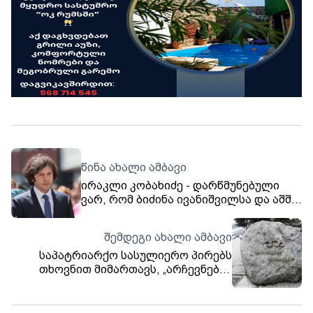
წინა ახალი ამბავი
ირაკლი კობახიძე - დარწმუნებული
ვარ, რომ ბიძინა ივანიშვილსა და აშშ-ს
ელჩს შორის შეხვედრა ხელს შეუწყობს
საქართველო-ამერიკის შეერთებულ
შემდეგი ახალი ამბავი
შტატებს შორის ურთიერთობების
საპატრიარქო სასულიერო პირებს
გადატვირთვას - მთავარია, ვიხილოთ
თხოვნით მიმართავს, „არჩევნების
შემხვედრი ნაბიჯები
პერიოდში, თავიანთ გამონათქვამებსა
და მოწოდებებში გაითვალისწინონ,
რომ საზოგადოებრივი ერთობისა და