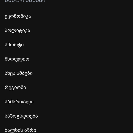
ᲐᲮᲐᲚᲘ ᲐᲛᲑᲔᲑᲘ
ეკონომიკა
პოლიტიკა
სპორტი
მსოფლიო
სხვა ამბები
რეგიონი
სამართალი
საზოგადოება
ხალხის აზრი