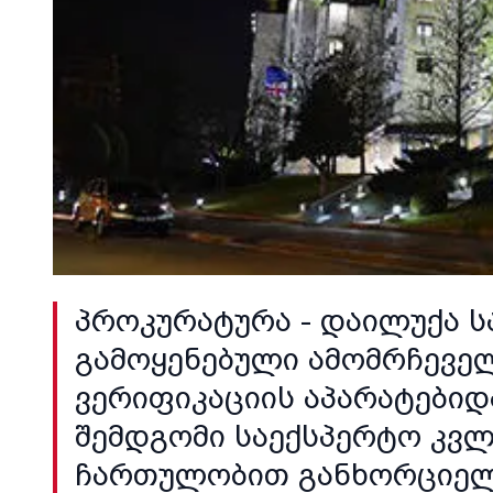
პროკურატურა - დაილუქა ს
გამოყენებული ამომრჩეველ
ვერიფიკაციის აპარატებიდ
შემდგომი საექსპერტო კვლე
ჩართულობით განხორციე