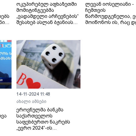
ოკუპირებულ აფხაზეთში
ლევან იოსელიანი -
მომიტინგეებმა
ჩემთვის
დებს
„ვადამდელი არჩევნების“
წარმოუდგენელია, ვ
ნი
შესახებ ასლან ბჟანიას
მოიწონოს ის, რაც დ
წინადადებაზე უარი
ცესკო-ში ვიხილეთ,
განაცხადეს
მიუღებელია ნებისმ
ს
ქმედება, რომელიც
მიმართულია ადამია
წინააღმდეგ
14-11-2024 11:48
ახალი ამბები
ეროვნულმა ბანკმა
ხვა
საქართველოს
საფეხბურთო ნაკრებს
„ევრო 2024“-ის
საკოლექციო მონეტები