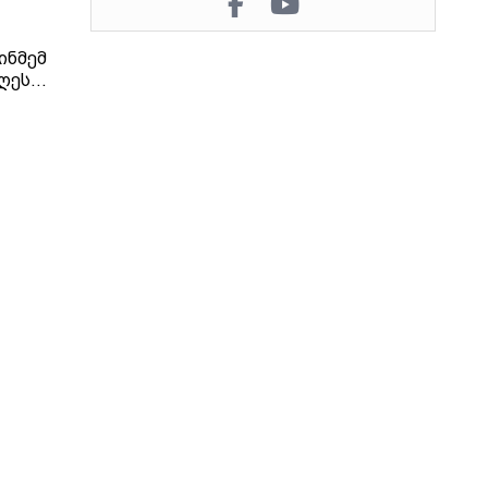
ინმემ
ღეს
იერი
ნის