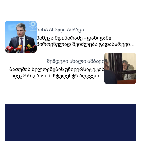
წინა ახალი ამბავი
მამუკა მდინარაძე - დანიგანი
პიროვნულად შეიძლება გადასარევი
ქალბატონია, მაგრამ რასაც ბაიდენის
ადმინისტრაციიდან დაავალებენ, იმ
შემდეგი ახალი ამბავი
განცხადებებს აკეთებს - ასევეა
ბათუმის ხელოვნების უნივერსიტეტის
ჰერჩინსკიც, დირექტივის შესაბამისად
დეკანს და ოთხ სტუდენტს აღკვეთის
მოქმედებს, ამიტომ, ნუ
ღონისძიების სახით პატიმრობა
დავაბულინგებინებთ ამ კაცს
შეეფარდა