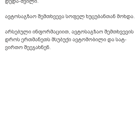
დედა-შვილი.
ავ­ტო­საგ­ზაო შემ­თხვე­ვა სო­ფელ ხუ­ცუ­ბან­თან მოხ­და.
არსებული ინფორმაციით, ავ­ტო­საგ­ზაო შემ­თხვე­ვის
დროს ერ­თმა­ნეთს მსუ­ბუ­ქი ავ­ტო­მო­ბი­ლი და სატ­
ვირ­თო შე­ე­ჯახ­ნენ.