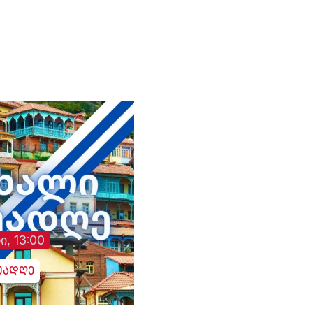
შეეშალათ. მიუხედავად
„თრიალეთის“
განმეორებითი
მცდელობისა,
გადაემოწმებინა
ინფორმაცია შესაძლო
გულგრილობისა და
დაწყებული მოკვლევის
შესახებ, სამხედრო
ჰოსპიტალში კომენტარი
არც ამჯერად გააკეთეს
ი, 13:00
უადღე