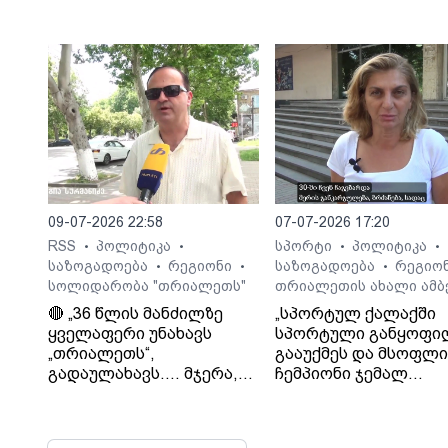
ტრაგიკული შედეგები
საბა ბულისკერია
09-07-2026 22:58
07-07-2026 17:20
RSS
პოლიტიკა
სპორტი
პოლიტიკა
•
•
•
•
საზოგადოება
რეგიონი
საზოგადოება
რეგიო
•
•
•
სოლიდარობა "თრიალეთს"
თრიალეთის ახალი ამბ
🔴 „36 წლის მანძილზე
„სპორტულ ქალაქში
ყველაფერი უნახავს
სპორტული განყოფი
„თრიალეთს“,
გააუქმეს და მსოფლ
გადაულახავს.... მჯერა,
ჩემპიონი ჯემალ
რომ ყველაფერი კარგად
მჭედლიშვილი
დასრულდება...
სამსახურიდან გაუშვეს
დათმობაზე წავა
თეა კეჩხუაშვილი.