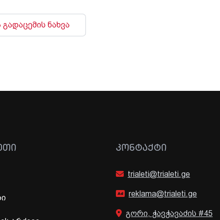
 გადაცემის ნახვა
ᲔᲗᲘ
ᲙᲝᲜᲢᲐᲥᲢᲘ
trialeti@trialeti.ge
reklama@trialeti.ge
ბი
გორი, ჭავჭავაძის #45