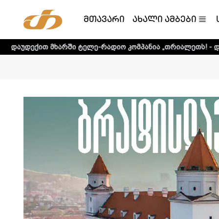
მთავარი
ახალი ამბები
არში ტელე-რადიო კომპანია „თრიალეთს! - დეტალური ინფო