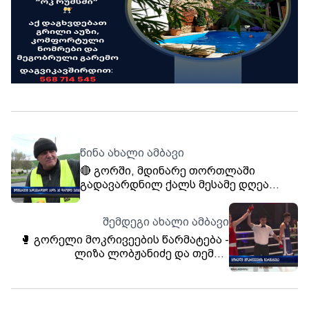
წინა ახალი ამბავი
🔴 გორში, მდინარე თორთლაში
გადავარდნილ ქალს მესამე დღეა
ეძებენ. სამძებრო სამუშაოები მთელი
დღის განმავლობაში მიმდინარეობდა.
შემდეგი ახალი ამბავი
🥊 გორელი მოკრივეების წარმატება -
ლიზა ლობჟანიძე და თემურ
პავლიაშვილი აზერბაიჯანის
დედაქალაქ ბაქოში გამართული
ჰეიდარ ალიევის ტურნირის
გამარჯვებულები არიან.