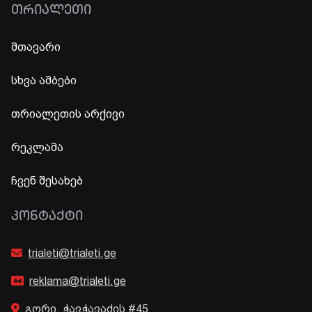
ᲗᲠᲘᲐᲚᲔᲗᲘ
მთავარი
სხვა ამბები
თრიალეთის არქივი
რეკლამა
ჩვენ შესახებ
ᲙᲝᲜᲢᲐᲥᲢᲘ
trialeti@trialeti.ge
reklama@trialeti.ge
გორი, ჭავჭავაძის #45