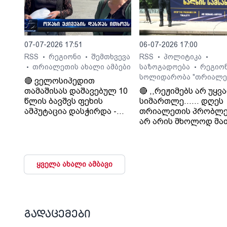
დააკმაყოფილებს.“. -
სურმანიძე. ტვ 25-ის
დამფუძნებელი.
07-07-2026 17:51
06-07-2026 17:00
RSS
რეგიონი
შემთხვევა
RSS
პოლიტიკა
•
•
•
•
თრიალეთის ახალი ამბები
საზოგადოება
რეგიო
•
•
სოლიდარობა "თრიალე
🔴 ველოსიპედით
თამაშისას დაშავებულ 10
🔴 ,,რეჟიმებს არ უყვ
წლის ბავშვს ფეხის
სიმართლე...... დღეს
ამპუტაცია დასჭირდა -
თრიალეთის პრობლე
ოჯახი კლინიკა
არ არის მხოლოდ მა
„გორმედის“ ექიმებს
პრობლემა, თუ გაუვა
გულგრილობაში
დახურავენ.....
ადანაშაულებს
მიადგებიან სხვა
ტელევიზიებს და რა
ყველა ახალი ამბავი
მაუწყებლებს". - ვატ
სურგულაძე, ლელო.
გადაცემები