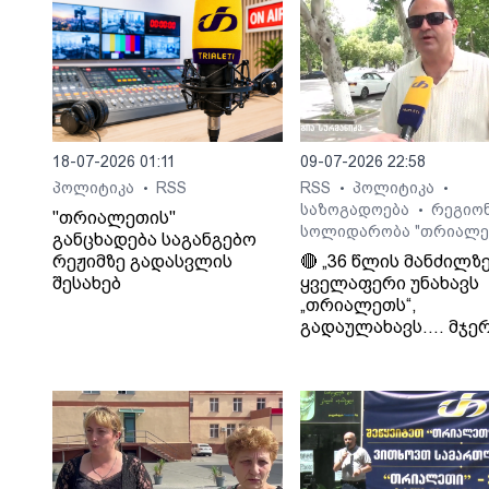
18-07-2026 01:11
09-07-2026 22:58
პოლიტიკა
RSS
RSS
პოლიტიკა
•
•
•
საზოგადოება
რეგიო
•
"თრიალეთის"
სოლიდარობა "თრიალე
განცხადება საგანგებო
რეჟიმზე გადასვლის
🔴 „36 წლის მანძილზ
შესახებ
ყველაფერი უნახავს
„თრიალეთს“,
გადაულახავს.... მჯერ
რომ ყველაფერი კარ
დასრულდება...
დათმობაზე წავა
ხელისუფლება და ის
ელემენტარული
მოთხოვნა რასაც
თრიალეთი ითხოვს