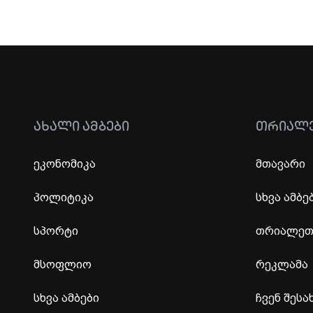
ᲐᲮᲐᲚᲘ ᲐᲛᲑᲔᲑᲘ
ᲗᲠᲘᲐᲚ
ეკონომიკა
მთავარი
პოლიტიკა
სხვა ამბე
სპორტი
თრიალეთი
მსოფლიო
რეკლამა
სხვა ამბები
ჩვენ შესა