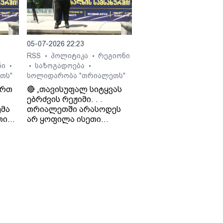
 გია
05-07-2026 22:23
RSS
პოლიტიკა
რეგიონი
•
•
ნი
საზოგადოება
•
•
•
თს"
სოლიდარობა "თრიალეთს"
ართ
🔴 „თავისუფალ სიტყვას
ებრძვის რეჟიმი. . .
მა
თრიალეთში არასოდეს
თი
არ ყოფილა ისეთი
თ და
ნარატივები, რაც
რეჟიმისთვის იყო
ხელსაყრელი. . . რაც
დიო
რუსეთს არ აწყობს, ის არ
ო
აწყობს „ქართულ
ოცნებას“ - საბა
ბულისკერია. „კოალიცია
ცვლილებისთვის“.