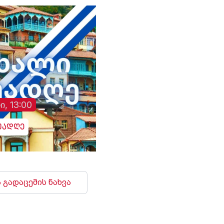
ი, 13:00
უადღე
 გადაცემის ნახვა