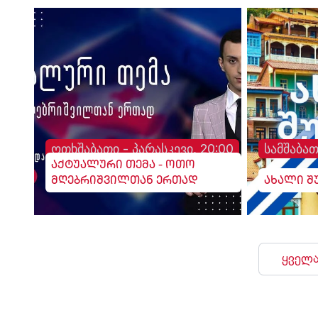
ოთხშაბათი - პარასკევი, 20:00
სამშაბათ
აქტუალური თემა - ოთო
მღებრიშვილთან ერთად
ახალი შ
ყველა