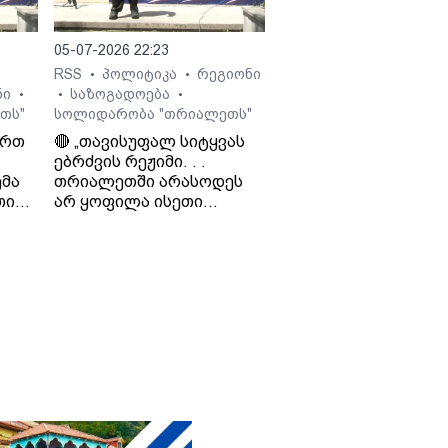
05-07-2026 22:23
RSS
პოლიტიკა
რეგიონი
•
•
ნი
საზოგადოება
•
•
•
თს"
სოლიდარობა "თრიალეთს"
ართ
🔴 „თავისუფალ სიტყვას
ებრძვის რეჟიმი. . .
მა
თრიალეთში არასოდეს
თი
არ ყოფილა ისეთი
თ და
ნარატივები, რაც
რეჟიმისთვის იყო
ხელსაყრელი. . . რაც
დიო
რუსეთს არ აწყობს, ის არ
ო
აწყობს „ქართულ
ოცნებას“ - საბა
ბულისკერია. „კოალიცია
ცვლილებისთვის“.