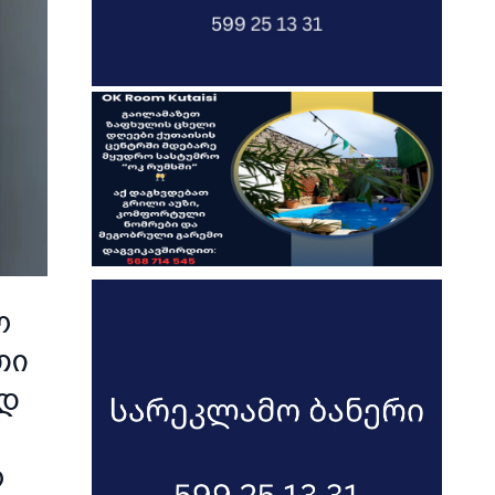
ო
თი
ედ
ო