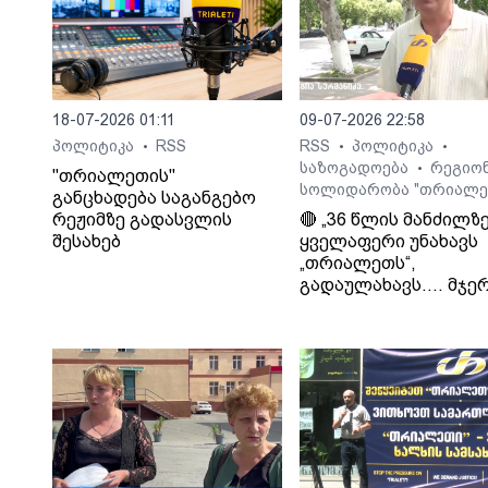
18-07-2026 01:11
09-07-2026 22:58
პოლიტიკა
RSS
RSS
პოლიტიკა
•
•
•
საზოგადოება
რეგიო
•
"თრიალეთის"
სოლიდარობა "თრიალე
განცხადება საგანგებო
რეჟიმზე გადასვლის
🔴 „36 წლის მანძილზ
შესახებ
ყველაფერი უნახავს
„თრიალეთს“,
გადაულახავს.... მჯერ
რომ ყველაფერი კარ
დასრულდება...
დათმობაზე წავა
ხელისუფლება და ის
ელემენტარული
მოთხოვნა რასაც
თრიალეთი ითხოვს
დააკმაყოფილებს.“. -
სურმანიძე. ტვ 25-ის