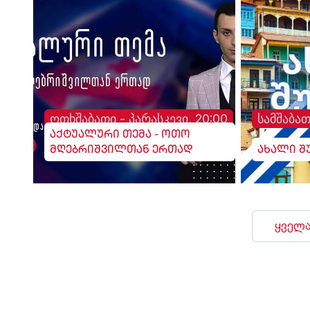
ოთხშაბათი - პარასკევი, 20:00
სამშაბათ
აქტუალური თემა - ოთო
მღებრიშვილთან ერთად
ახალი შ
ყველა