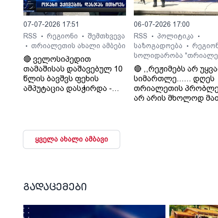
დამფუძნებელი.
07-07-2026 17:51
06-07-2026 17:00
RSS
რეგიონი
შემთხვევა
RSS
პოლიტიკა
•
•
•
•
თრიალეთის ახალი ამბები
საზოგადოება
რეგიო
•
•
სოლიდარობა "თრიალე
🔴 ველოსიპედით
თამაშისას დაშავებულ 10
🔴 ,,რეჟიმებს არ უყვ
წლის ბავშვს ფეხის
სიმართლე...... დღეს
ამპუტაცია დასჭირდა -
თრიალეთის პრობლე
ოჯახი კლინიკა
არ არის მხოლოდ მა
„გორმედის“ ექიმებს
პრობლემა, თუ გაუვა
გულგრილობაში
დახურავენ.....
ადანაშაულებს
მიადგებიან სხვა
ტელევიზიებს და რა
ყველა ახალი ამბავი
მაუწყებლებს". - ვატ
სურგულაძე, ლელო.
გადაცემები