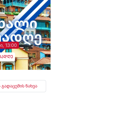
ი, 13:00
უადღე
 გადაცემის ნახვა