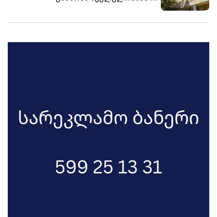
განსაკუთრებით მძიმე დანაშაულის
შეუტყობინებლობის ფაქტზე ორ პირს
ბრალდება წარუდგინა